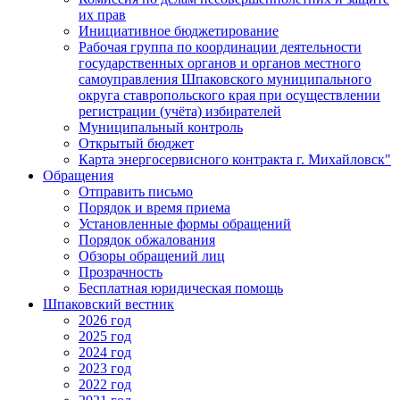
их прав
Инициативное бюджетирование
Рабочая группа по координации деятельности
государственных органов и органов местного
самоуправления Шпаковского муниципального
округа ставропольского края при осуществлении
регистрации (учёта) избирателей
Муниципальный контроль
Открытый бюджет
Карта энергосервисного контракта г. Михайловск"
Обращения
Отправить письмо
Порядок и время приема
Установленные формы обращений
Порядок обжалования
Обзоры обращений лиц
Прозрачность
Бесплатная юридическая помощь
Шпаковский вестник
2026 год
2025 год
2024 год
2023 год
2022 год