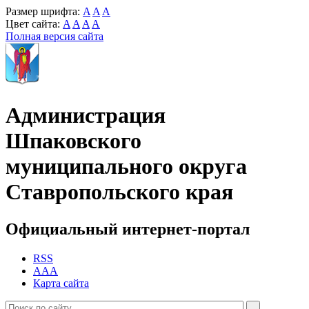
Размер шрифта:
A
A
A
Цвет сайта:
A
A
A
A
Полная версия сайта
Администрация
Шпаковского
муниципального округа
Ставропольского края
Официальный интернет-портал
RSS
AAA
Карта сайта