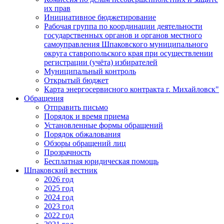
их прав
Инициативное бюджетирование
Рабочая группа по координации деятельности
государственных органов и органов местного
самоуправления Шпаковского муниципального
округа ставропольского края при осуществлении
регистрации (учёта) избирателей
Муниципальный контроль
Открытый бюджет
Карта энергосервисного контракта г. Михайловск"
Обращения
Отправить письмо
Порядок и время приема
Установленные формы обращений
Порядок обжалования
Обзоры обращений лиц
Прозрачность
Бесплатная юридическая помощь
Шпаковский вестник
2026 год
2025 год
2024 год
2023 год
2022 год