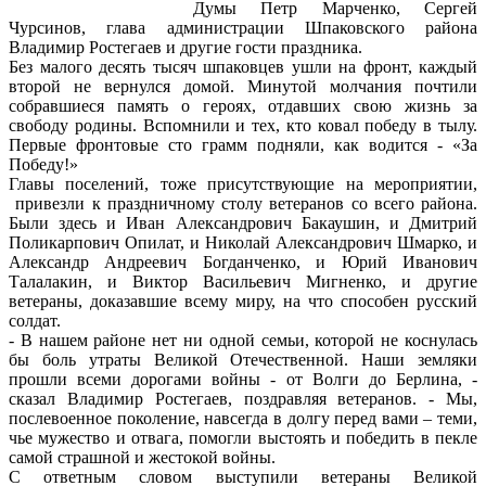
Думы Петр Марченко, Сергей
Чурсинов, глава администрации Шпаковского района
Владимир Ростегаев и другие гости праздника.
Без малого десять тысяч шпаковцев ушли на фронт, каждый
второй не вернулся домой. Минутой молчания почтили
собравшиеся память о героях, отдавших свою жизнь за
свободу родины. Вспомнили и тех, кто ковал победу в тылу.
Первые фронтовые сто грамм подняли, как водится - «За
Победу!»
Главы поселений, тоже присутствующие на мероприятии,
привезли к праздничному столу ветеранов со всего района.
Были здесь и Иван Александрович Бакаушин, и Дмитрий
Поликарпович Опилат, и Николай Александрович Шмарко, и
Александр Андреевич Богданченко, и Юрий Иванович
Талалакин, и Виктор Васильевич Мигненко, и другие
ветераны, доказавшие всему миру, на что способен русский
солдат.
- В нашем районе нет ни одной семьи, которой не коснулась
бы боль утраты Великой Отечественной. Наши земляки
прошли всеми дорогами войны - от Волги до Берлина, -
сказал Владимир Ростегаев, поздравляя ветеранов. - Мы,
послевоенное поколение, навсегда в долгу перед вами – теми,
чье мужество и отвага, помогли выстоять и победить в пекле
самой страшной и жестокой войны.
С ответным словом выступили ветераны Великой