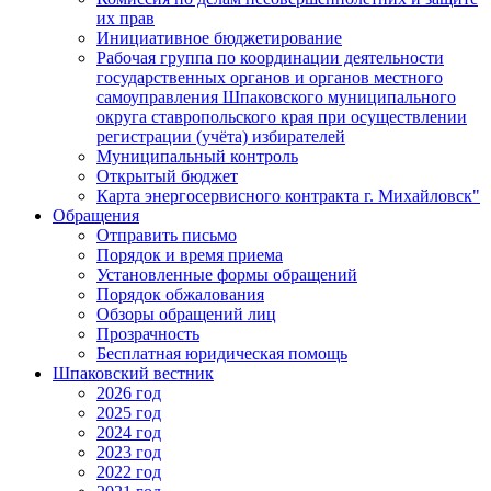
их прав
Инициативное бюджетирование
Рабочая группа по координации деятельности
государственных органов и органов местного
самоуправления Шпаковского муниципального
округа ставропольского края при осуществлении
регистрации (учёта) избирателей
Муниципальный контроль
Открытый бюджет
Карта энергосервисного контракта г. Михайловск"
Обращения
Отправить письмо
Порядок и время приема
Установленные формы обращений
Порядок обжалования
Обзоры обращений лиц
Прозрачность
Бесплатная юридическая помощь
Шпаковский вестник
2026 год
2025 год
2024 год
2023 год
2022 год