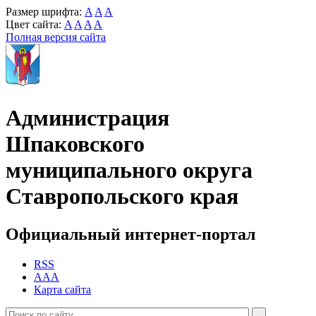
Размер шрифта:
A
A
A
Цвет сайта:
A
A
A
A
Полная версия сайта
Администрация
Шпаковского
муниципального округа
Ставропольского края
Официальный интернет-портал
RSS
AAA
Карта сайта