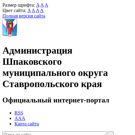
Размер шрифта:
A
A
A
Цвет сайта:
A
A
A
A
Полная версия сайта
Администрация
Шпаковского
муниципального округа
Ставропольского края
Официальный интернет-портал
RSS
AAA
Карта сайта