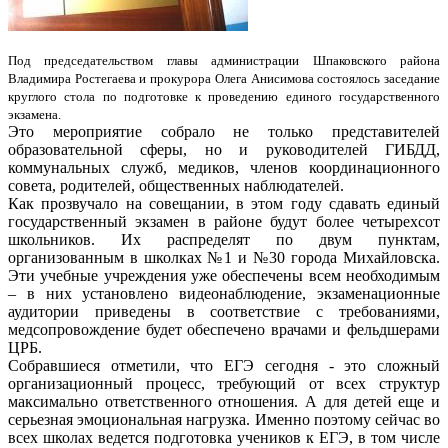
Под председательством главы администрации Шпаковского района
Владимира Ростегаева и прокурора Олега Анисимова состоялось заседание
круглого стола по подготовке к проведению единого государственного
экзамена.
Это мероприятие собрало не только представителей
образовательной сферы, но и руководителей ГИБДД,
коммунальных служб, медиков, членов координационного
совета, родителей, общественных наблюдателей.
Как прозвучало на совещании, в этом году сдавать единый
государственный экзамен в районе будут более четырехсот
школьников. Их распределят по двум пунктам,
организованным в школках №1 и №30 города Михайловска.
Эти учебные учреждения уже обеспечены всем необходимым
– в них установлено видеонаблюдение, экзаменационные
аудитории приведены в соответствие с требованиями,
медсопровождение будет обеспечено врачами и фельдшерами
ЦРБ.
Собравшиеся отметили, что ЕГЭ сегодня - это сложный
организационный процесс, требующий от всех структур
максимально ответственного отношения. А для детей еще и
серьезная эмоциональная нагрузка. Именно поэтому сейчас во
всех школах ведется подготовка учеников к ЕГЭ, в том числе