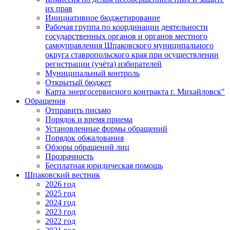
их прав
Инициативное бюджетирование
Рабочая группа по координации деятельности
государственных органов и органов местного
самоуправления Шпаковского муниципального
округа ставропольского края при осуществлении
регистрации (учёта) избирателей
Муниципальный контроль
Открытый бюджет
Карта энергосервисного контракта г. Михайловск"
Обращения
Отправить письмо
Порядок и время приема
Установленные формы обращений
Порядок обжалования
Обзоры обращений лиц
Прозрачность
Бесплатная юридическая помощь
Шпаковский вестник
2026 год
2025 год
2024 год
2023 год
2022 год