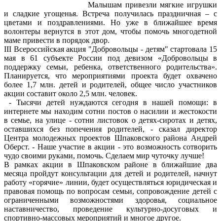
Малышам привезли мягкие игрушки
и сладкие угощенья. Встреча получилась праздничная – с
цветами и поздравлениями. Но уже в ближайшее время
волонтеры вернутся в этот дом, чтобы помочь многодетной
маме привести в порядок двор.
III Всероссийская акция "Добровольцы - детям" стартовала 15
мая в 61 субъекте России под девизом «Добровольцы в
поддержку семьи, ребенка, ответственного родительства».
Планируется, что мероприятиями проекта будет охвачено
более 1,7 млн. детей и родителей, общее число участников
акции составит около 2,5 млн. человек.
- Тысячи детей нуждаются сегодня в нашей помощи: в
интернете мы находим сотни постов о насилии и жестокости
в семье, на улице - сотни листовок о детях-сиротах и детях,
оставшихся без попечения родителей, - сказал директор
Центра молодежных проектов Шпаковского района Андрей
Оберст. - Наше участие в акции - это возможность сотворить
чудо своими руками, помочь. Сделаем мир чуточку лучше!
В рамках акции в Шпаковском районе в ближайшие два
месяца пройдут консультации для детей и родителей, начнут
работу «горячие» линии, будет осуществляться юридическая и
правовая помощь по вопросам семьи, сопровождение детей с
ограниченными возможностями здоровья, социальное
наставничество, проведение культурно-досуговых и
спортивно-массовых мероприятий и многое другое.