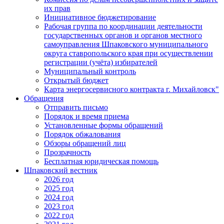
их прав
Инициативное бюджетирование
Рабочая группа по координации деятельности
государственных органов и органов местного
самоуправления Шпаковского муниципального
округа ставропольского края при осуществлении
регистрации (учёта) избирателей
Муниципальный контроль
Открытый бюджет
Карта энергосервисного контракта г. Михайловск"
Обращения
Отправить письмо
Порядок и время приема
Установленные формы обращений
Порядок обжалования
Обзоры обращений лиц
Прозрачность
Бесплатная юридическая помощь
Шпаковский вестник
2026 год
2025 год
2024 год
2023 год
2022 год