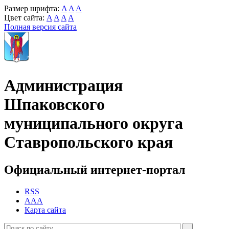
Размер шрифта:
A
A
A
Цвет сайта:
A
A
A
A
Полная версия сайта
Администрация
Шпаковского
муниципального округа
Ставропольского края
Официальный интернет-портал
RSS
AAA
Карта сайта