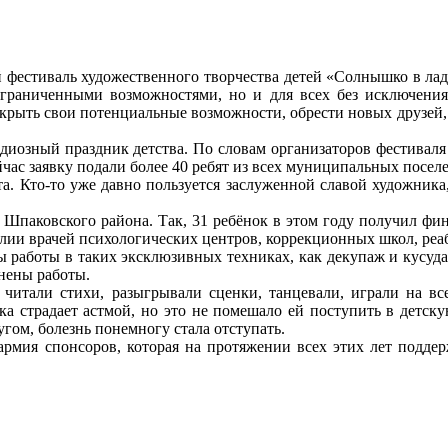
й фестиваль художественного творчества детей «Солнышко в ла
ограниченными возможностями, но и для всех без исключения
крыть свои потенциальные возможности, обрести новых друзей,
ндиозный праздник детства. По словам организаторов фестивал
йчас заявку подали более 40 ребят из всех муниципальных поселе
а. Кто-то уже давно пользуется заслуженной славой художника, 
 Шпаковского района. Так, 31 ребёнок в этом году получил фи
илии врачей психологических центров, коррекционных школ, р
 работы в таких эксклюзивных техниках, как декупаж и кусудам
лнены работы.
и читали стихи, разыгрывали сценки, танцевали, играли на в
 страдает астмой, но это не помешало ей поступить в детску
гом, болезнь понемногу стала отступать.
рмия спонсоров, которая на протяжении всех этих лет поддер