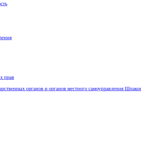
ость
ления
х прав
дарственных органов и органов местного самоуправления Шпако