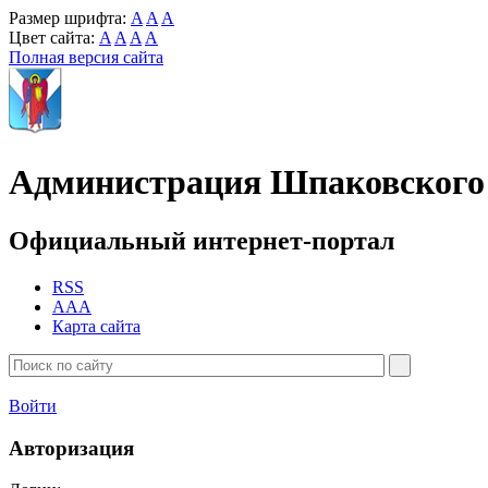
Размер шрифта:
A
A
A
Цвет сайта:
A
A
A
A
Полная версия сайта
Администрация Шпаковского 
Официальный интернет-портал
RSS
AAA
Карта сайта
Войти
Авторизация