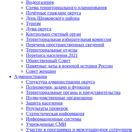
Видеогалерея
Схема территориального планирования
Почётные граждане округа
День Шпаковского района
Туризм
Дума округа
Контрольно счетный орган
Территориальная избирательная комиссия
Перечень пространственных сведений
Территориальные отделы
Перепись населения 2021
Общественный Совет
Памятные даты в военной истории России
Совет женщин
Администрация
Структура администрации округа
Полномочия, задачи и функции
Территориальные органы и представительства
Подведомственные организации
Защита населения
Результаты проверок
Статистическая информация
Информационные системы
Учрежденные СМИ
Участие в программах и международное сотруднич