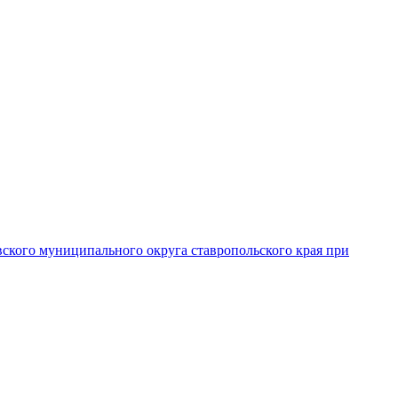
вского муниципального округа ставропольского края при