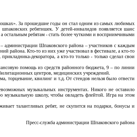
дошках». За прошедшие годы он стал одним из самых любимых
 шпаковских ребятишек. У детей-инвалидов появляется шанс
 а остальным ребятам - стать более чуткими и восприимчивыми
я – администрации Шпаковского района – участников с каждым
ний района. Кто-то из них уже участвовал в фестивале, а кто-то
прикладника-декоратора, а кто-то только - только сделал свои
нансовую помощь из средств районного бюджета, 9 – по линии
еабилитационных центров, медицинских учреждений.
а, торцевание, квилинг и т.д. От стендов нельзя было отвести
севозможных музыкальных инструментах. Никого не оставило
ю музыкальную школу, чтобы овладеть флейтой. Игра на этом
живает талантливых ребят, не скупится на подарки, бонусы и
Пресс-служба администрации Шпаковского района