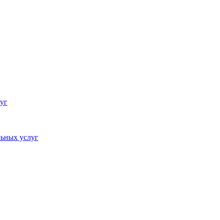
уг
ьных услуг