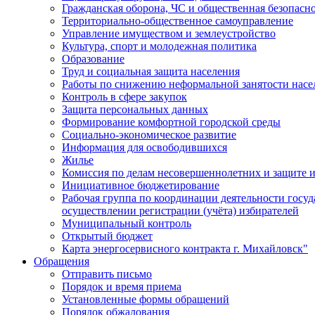
Гражданская оборона, ЧС и общественная безопасн
Территориально-общественное самоуправление
Управление имуществом и землеустройство
Культура, спорт и молодежная политика
Образование
Труд и социальная защита населения
Работы по снижению неформальной занятости насе
Контроль в сфере закупок
Защита персональных данных
Формирование комфортной городской среды
Социально-экономическое развитие
Информация для освободившихся
Жилье
Комиссия по делам несовершеннолетних и защите и
Инициативное бюджетирование
Рабочая группа по координации деятельности госу
осуществлении регистрации (учёта) избирателей
Муниципальный контроль
Открытый бюджет
Карта энергосервисного контракта г. Михайловск"
Обращения
Отправить письмо
Порядок и время приема
Установленные формы обращений
Порядок обжалования