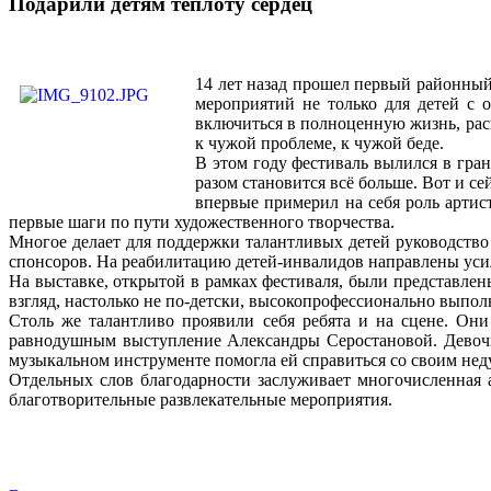
Подарили детям теплоту сердец
14 лет назад прошел первый районны
мероприятий не только для детей с 
включиться в полноценную жизнь, рас
к чужой проблеме, к чужой беде.
В этом году фестиваль вылился в гра
разом становится всё больше. Вот и се
впервые примерил на себя роль артист
первые шаги по пути художественного творчества.
Многое делает для поддержки талантливых детей руководство
спонсоров. На реабилитацию детей-инвалидов направлены ус
На выставке, открытой в рамках фестиваля, были представлены
взгляд, настолько не по-детски, высокопрофессионально выпо
Столь же талантливо проявили себя ребята и на сцене. Он
равнодушным выступление Александры Серостановой. Девочка
музыкальном инструменте помогла ей справиться со своим неду
Отдельных слов благодарности заслуживает многочисленная а
благотворительные развлекательные мероприятия.