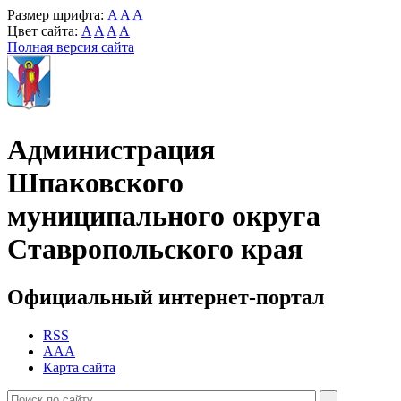
Размер шрифта:
A
A
A
Цвет сайта:
A
A
A
A
Полная версия сайта
Администрация
Шпаковского
муниципального округа
Ставропольского края
Официальный интернет-портал
RSS
AAA
Карта сайта