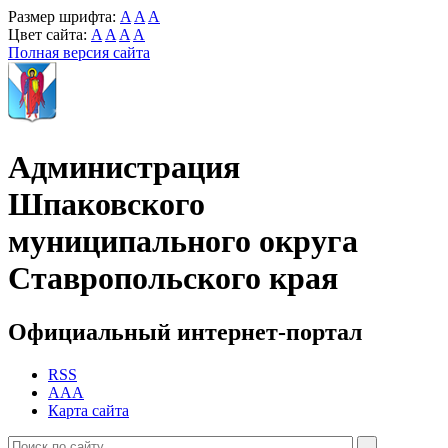
Размер шрифта:
A
A
A
Цвет сайта:
A
A
A
A
Полная версия сайта
Администрация
Шпаковского
муниципального округа
Ставропольского края
Официальный интернет-портал
RSS
AAA
Карта сайта