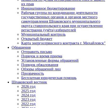
их прав
Инициативное бюджетирование
Рабочая группа по координации деятельности
государственных органов и органов местного
самоуправления Шпаковского муниципального
округа ставропольского края при осуществлении
регистрации (учёта) избирателей
Муниципальный контроль
Открытый бюджет
Карта энергосервисного контракта г. Михайловск"
Обращения
Отправить письмо
Порядок и время приема
Установленные формы обращений
Порядок обжалования
Обзоры обращений лиц
Прозрачность
Бесплатная юридическая помощь
Шпаковский вестник
2026 год
2025 год
2024 год
2023 год
2022 год