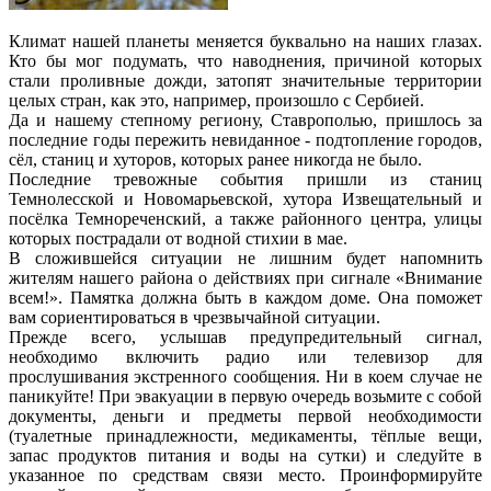
Климат нашей планеты меняется буквально на наших глазах.
Кто бы мог подумать, что наводнения, причиной которых
стали проливные дожди, затопят значительные территории
целых стран, как это, например, произошло с Сербией.
Да и нашему степному региону, Ставрополью, пришлось за
последние годы пережить невиданное - подтопление городов,
сёл, станиц и хуторов, которых ранее никогда не было.
Последние тревожные события пришли из станиц
Темнолесской и Новомарьевской, хутора Извещательный и
посёлка Темнореченский, а также районного центра, улицы
которых пострадали от водной стихии в мае.
В сложившейся ситуации не лишним будет напомнить
жителям нашего района о действиях при сигнале «Внимание
всем!». Памятка должна быть в каждом доме. Она поможет
вам сориентироваться в чрезвычайной ситуации.
Прежде всего, услышав предупредительный сигнал,
необходимо включить радио или телевизор для
прослушивания экстренного сообщения. Ни в коем случае не
паникуйте! При эвакуации в первую очередь возьмите с собой
документы, деньги и предметы первой необходимости
(туалетные принадлежности, медикаменты, тёплые вещи,
запас продуктов питания и воды на сутки) и следуйте в
указанное по средствам связи место. Проинформируйте