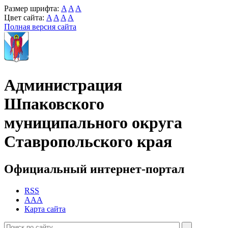
Размер шрифта:
A
A
A
Цвет сайта:
A
A
A
A
Полная версия сайта
Администрация
Шпаковского
муниципального округа
Ставропольского края
Официальный интернет-портал
RSS
AAA
Карта сайта