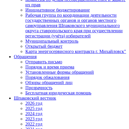
их прав
Инициативное бюджетирование
Рабочая группа по координации деятельности
государственных органов и органов местного
самоуправления Шпаковского муниципального
округа ставропольского края при осуществлении
регистрации (учёта) избирателей
Муниципальный контроль
Открытый бюджет
Карта энергосервисного контракта г. Михайловск"
Обращения
Отправить письмо
Порядок и время приема
Установленные формы обращений
Порядок обжалования
Обзоры обращений лиц
Прозрачность
Бесплатная юридическая помощь
Шпаковский вестник
2026 год
2025 год
2024 год
2023 год
2022 год