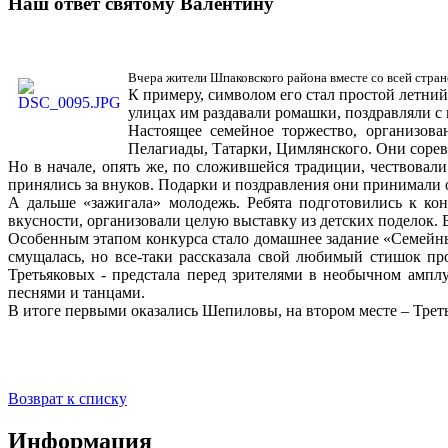
Наш ответ святому Валентину
Вчера жители Шпаковского района вместе со всей страно
К примеру, символом его стал простой летни
улицах им раздавали ромашки, поздравляли с 
Настоящее семейное торжество, организов
Пелагиады, Татарки, Цимлянского. Они сор
Но в начале, опять же, по сложившейся традиции, чествовал
принялись за внуков. Подарки и поздравления они принимали
А дальше «зажигала» молодежь. Ребята подготовились к ко
вкусности, организовали целую выставку из детских поделок. 
Особенным этапом конкурса стало домашнее задание «Семейны
смущалась, но все-таки рассказала свой любимый стишок пр
Третьяковых - предстала перед зрителями в необычном амп
песнями и танцами.
В итоге первыми оказались Шепиловы, на втором месте – Трет
Возврат к списку
Информация