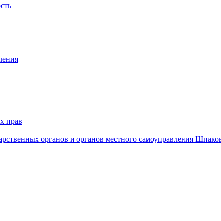
ость
ления
х прав
дарственных органов и органов местного самоуправления Шпако