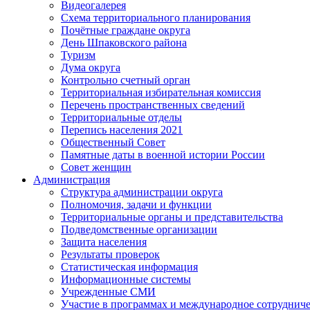
Видеогалерея
Схема территориального планирования
Почётные граждане округа
День Шпаковского района
Туризм
Дума округа
Контрольно счетный орган
Территориальная избирательная комиссия
Перечень пространственных сведений
Территориальные отделы
Перепись населения 2021
Общественный Совет
Памятные даты в военной истории России
Совет женщин
Администрация
Структура администрации округа
Полномочия, задачи и функции
Территориальные органы и представительства
Подведомственные организации
Защита населения
Результаты проверок
Статистическая информация
Информационные системы
Учрежденные СМИ
Участие в программах и международное сотруднич