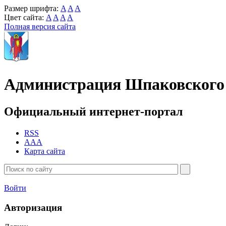
Размер шрифта:
A
A
A
Цвет сайта:
A
A
A
A
Полная версия сайта
Администрация Шпаковского 
Официальный интернет-портал
RSS
AAA
Карта сайта
Войти
Авторизация