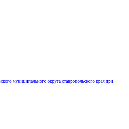
вского муниципального округа ставропольского края при