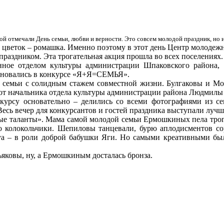
й отмечали День семьи, любви и верности. Это совсем молодой праздник, но и
й цветок – ромашка. Именно поэтому в этот день Центр молодеж
праздником. Эта трогательная акция прошла во всех поселениях
анное отделом культуры администрации Шпаковского района
евновались в конкурсе «Я+Я=СЕМЬЯ».
и семьи с солидным стажем совместной жизни. Булгаковы и Мол
 от начальника отдела культуры администрации района Людмил
нкурсу основательно – делились со всеми фотографиями из се
Весь вечер для конкурсантов и гостей праздника выступали луч
е таланты». Мама самой молодой семьи Ермошкиных пела трога
о колокольчики. Шепиловы танцевали, бурю аплодисментов со
луа – в роли доброй бабушки Яги. Но самыми креативными бы
ьяковы, ну, а Ермошкиным досталась бронза.