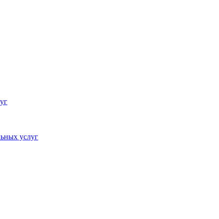
уг
ьных услуг