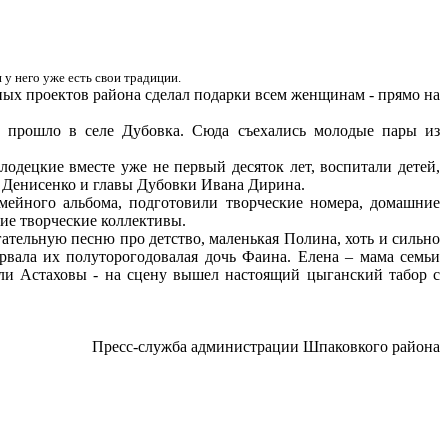
 у него уже есть свои традиции.
ных проектов района сделал подарки всем женщинам - прямо на
.
, прошло в селе Дубовка. Сюда съехались молодые пары из
одецкие вместе уже не первый десяток лет, воспитали детей,
ы Денисенко и главы Дубовки Ивана Дирина.
мейного альбома, подготовили творческие номера, домашние
шие творческие коллективы.
тельную песню про детство, маленькая Полина, хоть и сильно
рвала их полуторогодовалая дочь Фаина. Елена – мама семьи
ли Астаховы - на сцену вышел настоящий цыганский табор с
Пресс-служба администрации Шпаковкого района