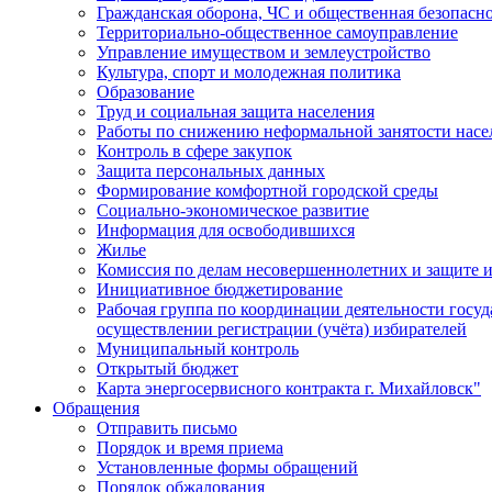
Гражданская оборона, ЧС и общественная безопасн
Территориально-общественное самоуправление
Управление имуществом и землеустройство
Культура, спорт и молодежная политика
Образование
Труд и социальная защита населения
Работы по снижению неформальной занятости насе
Контроль в сфере закупок
Защита персональных данных
Формирование комфортной городской среды
Социально-экономическое развитие
Информация для освободившихся
Жилье
Комиссия по делам несовершеннолетних и защите и
Инициативное бюджетирование
Рабочая группа по координации деятельности госу
осуществлении регистрации (учёта) избирателей
Муниципальный контроль
Открытый бюджет
Карта энергосервисного контракта г. Михайловск"
Обращения
Отправить письмо
Порядок и время приема
Установленные формы обращений
Порядок обжалования