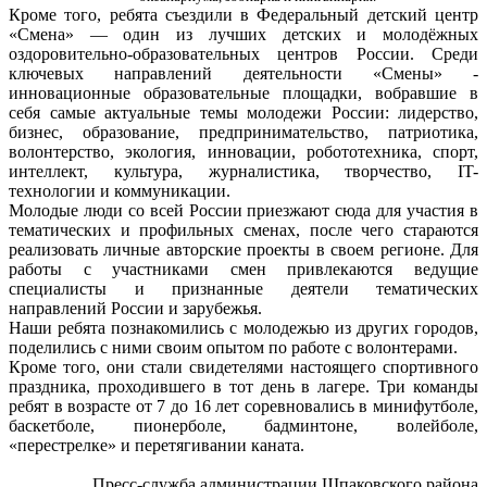
Кроме того, ребята съездили в Федеральный детский центр
«Смена» — один из лучших детских и молодёжных
оздоровительно-образовательных центров России. Среди
ключевых направлений деятельности «Смены» -
инновационные образовательные площадки, вобравшие в
себя самые актуальные темы молодежи России: лидерство,
бизнес, образование, предпринимательство, патриотика,
волонтерство, экология, инновации, робототехника, спорт,
интеллект, культура, журналистика, творчество, IT-
технологии и коммуникации.
Молодые люди со всей России приезжают сюда для участия в
тематических и профильных сменах, после чего стараются
реализовать личные авторские проекты в своем регионе. Для
работы с участниками смен привлекаются ведущие
специалисты и признанные деятели тематических
направлений России и зарубежья.
Наши ребята познакомились с молодежью из других городов,
поделились с ними своим опытом по работе с волонтерами.
Кроме того, они стали свидетелями настоящего спортивного
праздника, проходившего в тот день в лагере. Три команды
ребят в возрасте от 7 до 16 лет соревновались в минифутболе,
баскетболе, пионерболе, бадминтоне, волейболе,
«перестрелке» и перетягивании каната.
Пресс-служба администрации Шпаковского района