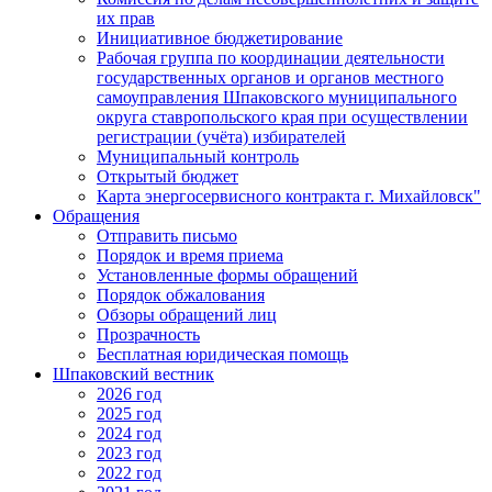
их прав
Инициативное бюджетирование
Рабочая группа по координации деятельности
государственных органов и органов местного
самоуправления Шпаковского муниципального
округа ставропольского края при осуществлении
регистрации (учёта) избирателей
Муниципальный контроль
Открытый бюджет
Карта энергосервисного контракта г. Михайловск"
Обращения
Отправить письмо
Порядок и время приема
Установленные формы обращений
Порядок обжалования
Обзоры обращений лиц
Прозрачность
Бесплатная юридическая помощь
Шпаковский вестник
2026 год
2025 год
2024 год
2023 год
2022 год