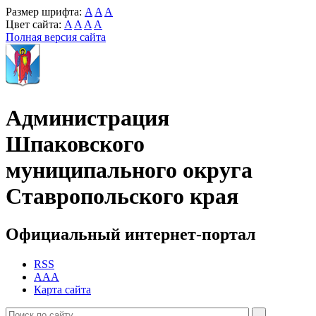
Размер шрифта:
A
A
A
Цвет сайта:
A
A
A
A
Полная версия сайта
Администрация
Шпаковского
муниципального округа
Ставропольского края
Официальный интернет-портал
RSS
AAA
Карта сайта