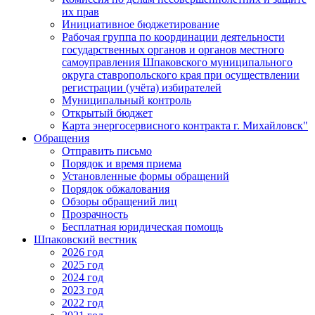
их прав
Инициативное бюджетирование
Рабочая группа по координации деятельности
государственных органов и органов местного
самоуправления Шпаковского муниципального
округа ставропольского края при осуществлении
регистрации (учёта) избирателей
Муниципальный контроль
Открытый бюджет
Карта энергосервисного контракта г. Михайловск"
Обращения
Отправить письмо
Порядок и время приема
Установленные формы обращений
Порядок обжалования
Обзоры обращений лиц
Прозрачность
Бесплатная юридическая помощь
Шпаковский вестник
2026 год
2025 год
2024 год
2023 год
2022 год