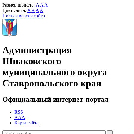
Размер шрифта:
A
A
A
Цвет сайта:
A
A
A
A
Полная версия сайта
Администрация
Шпаковского
муниципального округа
Ставропольского края
Официальный интернет-портал
RSS
AAA
Карта сайта