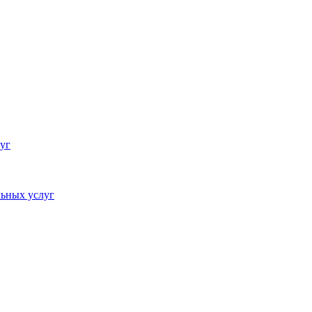
уг
ьных услуг