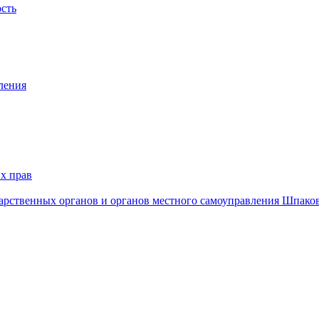
ость
ления
х прав
дарственных органов и органов местного самоуправления Шпако