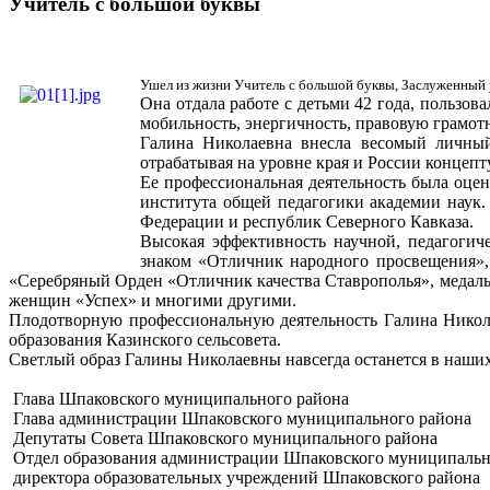
Учитель с большой буквы
Ушел из жизни Учитель с большой буквы, Заслуженный 
Она отдала работе с детьми 42 года, пользов
мобильность, энергичность, правовую грамот
Галина Николаевна внесла весомый личный 
отрабатывая на уровне края и России концеп
Ее профессиональная деятельность была оцен
института общей педагогики академии наук.
Федерации и республик Северного Кавказа.
Высокая эффективность научной, педагогич
знаком «Отличник народного просвещения»,
«Серебряный Орден «Отличник качества Ставрополья», медаль
женщин «Успех» и многими другими.
Плодотворную профессиональную деятельность Галина Никол
образования Казинского сельсовета.
Светлый образ Галины Николаевны навсегда останется в наших
Глава Шпаковского муниципального района
Глава администрации Шпаковского муниципального района
Депутаты Совета Шпаковского муниципального района
Отдел образования администрации Шпаковского муниципальн
директора образовательных учреждений Шпаковского района