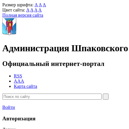
Размер шрифта:
A
A
A
Цвет сайта:
A
A
A
A
Полная версия сайта
Администрация Шпаковского 
Официальный интернет-портал
RSS
AAA
Карта сайта
Войти
Авторизация