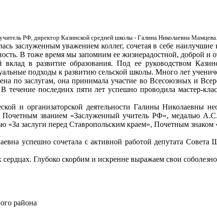
учитель РФ, директор Казинской средней школы - Галина Николаевна Мамцева
алась заслуженным уважением коллег, сочетая в себе наилучшие 
ность. В тоже время мы запомним ее жизнерадостной, доброй и о
вклад в развитие образования. Под ее руководством Казинс
туальные подходы к развитию сельской школы. Много лет учени
ена по заслугам, она принимала участие во Всесоюзных и Всер
 В течение последних пяти лет успешно проводила мастер-кла
еской и организаторской деятельности Галины Николаевны н
 Почетным званием «Заслуженный учитель РФ», медалью А.С.
ю «За заслуги перед Ставропольским краем», Почетным знаком «
аевна успешно сочетала с активной работой депутата Совета
 сердцах. Глубоко скорбим и искренне выражаем свои соболезно
ого района