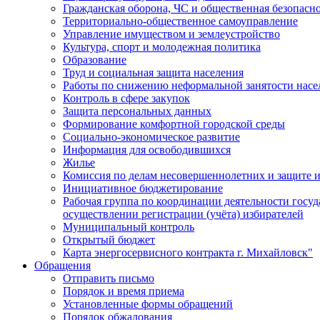
Гражданская оборона, ЧС и общественная безопасн
Территориально-общественное самоуправление
Управление имуществом и землеустройство
Культура, спорт и молодежная политика
Образование
Труд и социальная защита населения
Работы по снижению неформальной занятости насе
Контроль в сфере закупок
Защита персональных данных
Формирование комфортной городской среды
Социально-экономическое развитие
Информация для освободившихся
Жилье
Комиссия по делам несовершеннолетних и защите и
Инициативное бюджетирование
Рабочая группа по координации деятельности госу
осуществлении регистрации (учёта) избирателей
Муниципальный контроль
Открытый бюджет
Карта энергосервисного контракта г. Михайловск"
Обращения
Отправить письмо
Порядок и время приема
Установленные формы обращений
Порядок обжалования