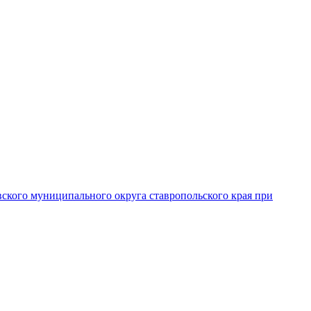
вского муниципального округа ставропольского края при