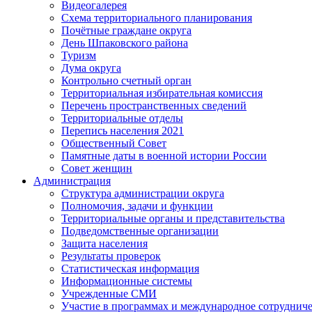
Видеогалерея
Схема территориального планирования
Почётные граждане округа
День Шпаковского района
Туризм
Дума округа
Контрольно счетный орган
Территориальная избирательная комиссия
Перечень пространственных сведений
Территориальные отделы
Перепись населения 2021
Общественный Совет
Памятные даты в военной истории России
Совет женщин
Администрация
Структура администрации округа
Полномочия, задачи и функции
Территориальные органы и представительства
Подведомственные организации
Защита населения
Результаты проверок
Статистическая информация
Информационные системы
Учрежденные СМИ
Участие в программах и международное сотруднич