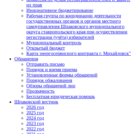
их прав
Инициативное бюджетирование
Рабочая группа по координации деятельности
государственных органов и органов местного
самоуправления Шпаковского муниципального
округа ставропольского края при осуществлении
регистрации (учёта) избирателей
Муниципальный контроль
Открытый бюджет
Карта энергосервисного контракта г. Михайловск"
Обращения
Отправить письмо
Порядок и время приема
Установленные формы обращений
Порядок обжалования
Обзоры обращений лиц
Прозрачность
Бесплатная юридическая помощь
Шпаковский вестник
2026 год
2025 год
2024 год
2023 год
2022 год