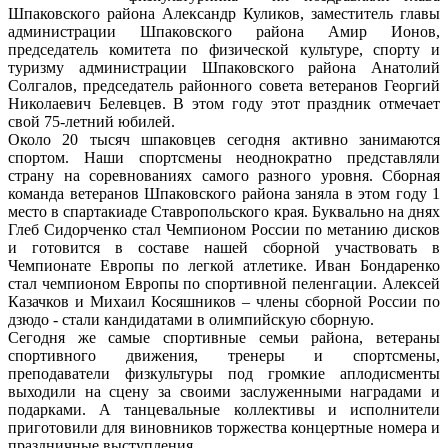
Шпаковского района Александр Куликов, заместитель главы
администрации Шпаковского района Амир Ионов,
председатель комитета по физической культуре, спорту и
туризму администрации Шпаковского района Анатолий
Солгалов, председатель районного совета ветеранов Георгий
Николаевич Белевцев. В этом году этот праздник отмечает
свой 75-летний юбилей.
Около 20 тысяч шпаковцев сегодня активно занимаются
спортом. Наши спортсмены неоднократно представляли
страну на соревнованиях самого разного уровня. Сборная
команда ветеранов Шпаковского района заняла в этом году 1
место в спартакиаде Ставропольского края. Буквально на днях
Глеб Сидорченко стал Чемпионом России по метанию дисков
и готовится в составе нашей сборной участвовать в
Чемпионате Европы по легкой атлетике. Иван Бондаренко
стал чемпионом Европы по спортивной пеленгации. Алексей
Казачков и Михаил Косяшников – члены сборной России по
дзюдо - стали кандидатами в олимпийскую сборную.
Сегодня же самые спортивные семьи района, ветераны
спортивного движения, тренеры и спортсмены,
преподаватели физкультуры под громкие аплодисменты
выходили на сцену за своими заслуженными наградами и
подарками. А танцевальные коллективы и исполнители
приготовили для виновников торжества концертные номера и
праздничные выступления.