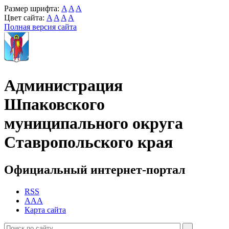
Размер шрифта:
A
A
A
Цвет сайта:
A
A
A
A
Полная версия сайта
Администрация
Шпаковского
муниципального округа
Ставропольского края
Официальный интернет-портал
RSS
AAA
Карта сайта