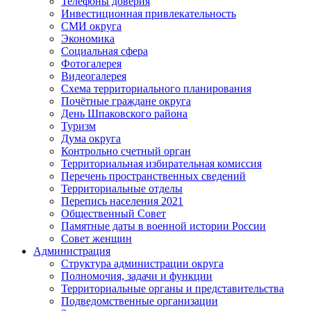
Телефоны доверия
Инвестиционная привлекательность
СМИ округа
Экономика
Социальная сфера
Фотогалерея
Видеогалерея
Схема территориального планирования
Почётные граждане округа
День Шпаковского района
Туризм
Дума округа
Контрольно счетный орган
Территориальная избирательная комиссия
Перечень пространственных сведений
Территориальные отделы
Перепись населения 2021
Общественный Совет
Памятные даты в военной истории России
Совет женщин
Администрация
Структура администрации округа
Полномочия, задачи и функции
Территориальные органы и представительства
Подведомственные организации