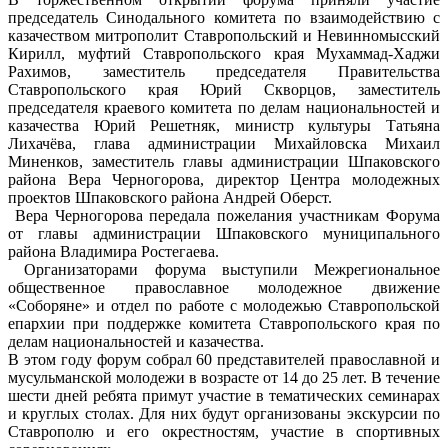
председатель Синодального комитета по взаимодействию с
казачеством митрополит Ставропольский и Невинномысский
Кирилл, муфтий Ставропольского края Мухаммад-Хаджи
Рахимов, заместитель председателя Правительства
Ставропольского края Юрий Скворцов, заместитель
председателя краевого комитета по делам национальностей и
казачества Юрий Решетняк, министр культуры Татьяна
Лихачёва, глава администрации Михайловска Михаил
Миненков, заместитель главы администрации Шпаковского
района Вера Черногорова, директор Центра молодежных
проектов Шпаковского района Андрей Оберст.
Вера Черногорова передала пожелания участникам Форума
от главы администрации Шпаковского муниципального
района Владимира Ростегаева.
Организаторами форума выступили Межрегиональное
общественное православное молодежное движение
«Соборяне» и отдел по работе с молодежью Ставропольской
епархии при поддержке комитета Ставропольского края по
делам национальностей и казачества.
В этом году форум собрал 60 представителей православной и
мусульманской молодежи в возрасте от 14 до 25 лет. В течение
шести дней ребята примут участие в тематических семинарах
и круглых столах. Для них будут организованы экскурсии по
Ставрополю и его окрестностям, участие в спортивных