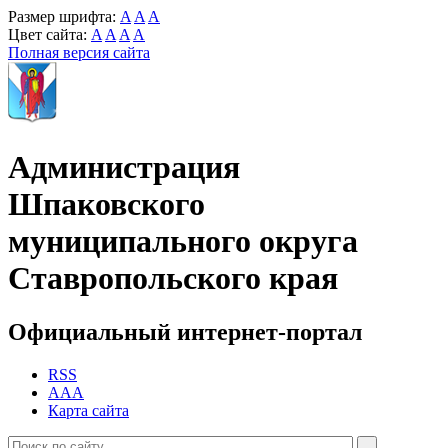
Размер шрифта:
A
A
A
Цвет сайта:
A
A
A
A
Полная версия сайта
Администрация
Шпаковского
муниципального округа
Ставропольского края
Официальный интернет-портал
RSS
AAA
Карта сайта