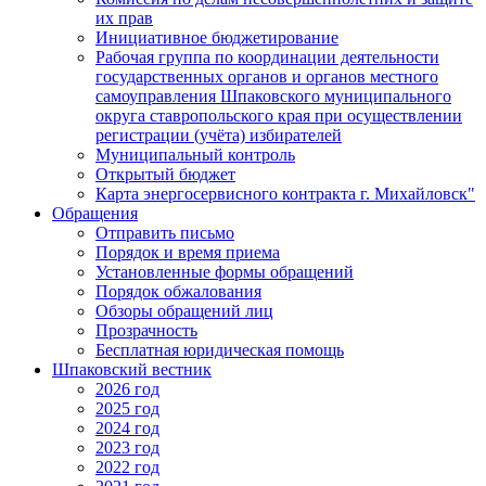
их прав
Инициативное бюджетирование
Рабочая группа по координации деятельности
государственных органов и органов местного
самоуправления Шпаковского муниципального
округа ставропольского края при осуществлении
регистрации (учёта) избирателей
Муниципальный контроль
Открытый бюджет
Карта энергосервисного контракта г. Михайловск"
Обращения
Отправить письмо
Порядок и время приема
Установленные формы обращений
Порядок обжалования
Обзоры обращений лиц
Прозрачность
Бесплатная юридическая помощь
Шпаковский вестник
2026 год
2025 год
2024 год
2023 год
2022 год