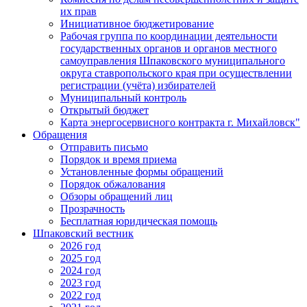
их прав
Инициативное бюджетирование
Рабочая группа по координации деятельности
государственных органов и органов местного
самоуправления Шпаковского муниципального
округа ставропольского края при осуществлении
регистрации (учёта) избирателей
Муниципальный контроль
Открытый бюджет
Карта энергосервисного контракта г. Михайловск"
Обращения
Отправить письмо
Порядок и время приема
Установленные формы обращений
Порядок обжалования
Обзоры обращений лиц
Прозрачность
Бесплатная юридическая помощь
Шпаковский вестник
2026 год
2025 год
2024 год
2023 год
2022 год