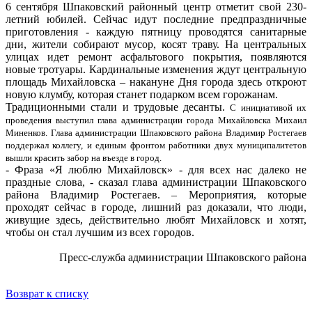
6 сентября Шпаковский районный центр отметит свой 230-
летний юбилей. Сейчас идут последние предпраздничные
приготовления - каждую пятницу проводятся санитарные
дни, жители собирают мусор, косят траву. На центральных
улицах идет ремонт асфальтового покрытия, появляются
новые тротуары. Кардинальные изменения ждут центральную
площадь Михайловска – накануне Дня города здесь откроют
новую клумбу, которая станет подарком всем горожанам.
Традиционными стали и трудовые десанты.
С инициативой их
проведения выступил глава администрации города Михайловска Михаил
Миненков. Глава администрации Шпаковского района Владимир Ростегаев
поддержал коллегу, и единым фронтом работники двух муниципалитетов
вышли красить забор на въезде в город.
- Фраза «Я люблю Михайловск» - для всех нас далеко не
праздные слова, - сказал глава администрации Шпаковского
района Владимир Ростегаев. – Мероприятия, которые
проходят сейчас в городе, лишний раз доказали, что люди,
живущие здесь, действительно любят Михайловск и хотят,
чтобы он стал лучшим из всех городов.
Пресс-служба администрации Шпаковского района
Возврат к списку