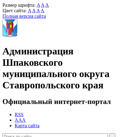
Размер шрифта:
A
A
A
Цвет сайта:
A
A
A
A
Полная версия сайта
Администрация
Шпаковского
муниципального округа
Ставропольского края
Официальный интернет-портал
RSS
AAA
Карта сайта