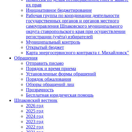
их прав
Инициативное бюджетирование
Рабочая группа по координации деятельности
государственных органов и органов местного
самоуправления Шпаковского муниципального
округа ставропольского края при осуществлении
регистрации (учёта) избирателей
Муниципальный контроль
Открытый бюджет
Карта энергосервисного контракта г. Михайловск"
Обращения
Отправить письмо
Порядок и время приема
Установленные формы обращений
Порядок обжалования
Обзоры обращений лиц
Прозрачность
Бесплатная юридическая помощь
Шпаковский вестник
2026 год
2025 год
2024 год
2023 год
2022 год