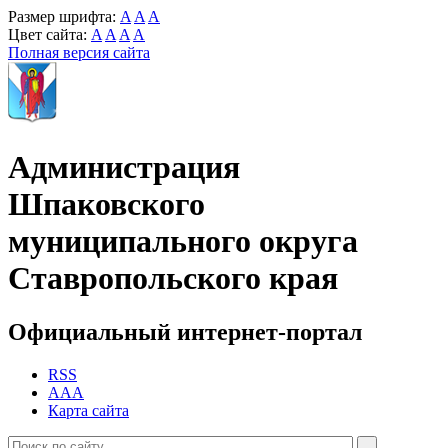
Размер шрифта:
A
A
A
Цвет сайта:
A
A
A
A
Полная версия сайта
Администрация
Шпаковского
муниципального округа
Ставропольского края
Официальный интернет-портал
RSS
AAA
Карта сайта