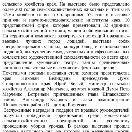
сельского хозяйства края. На выставке было представлено
более 200 голов сельскохозяйственных животных и птицы из
57-ми хозяйств со всего Ставрополья. Участие в выставке
приняли и научно-исследовательские институты края, 10
представителей фирм, которые презентовали 32 единицы
сельскохозяйственной техники, машин и оборудования к ним.
На территории комплекса развернулся настоящий праздник –
выездка лучших пород лошадей, выставка собак
специализированных пород, конкурс блюд и национальных
подворий, выступления самодеятельных и профессиональных
коллективов художественной самодеятельности со всего края,
представление кукольного театра, танцы средневековых
воинов и показательные выступления фехтовальщиков.
Почетными гостями выставки стали зампред правительства
края Николай Великдань, председатель Думы
Ставропольского края Юрий Белый, министр сельского
хозяйства Александр Мартычев, депутат краевой Думы Петр
Марченко. Встречали приглашенных глава Шпаковского
района Александр Куликов и глава администрации
Шпаковского района Владимир Ростегаев.
Заслуженные награды и подарки от краевых руководителей
получили победители соревнования среди коллективов
сельскохозяйственных предприятий по успешному
проведению уборки урожая. В рамках выставки прошла
ярмарка выходного дня, на которой все желающие смогли