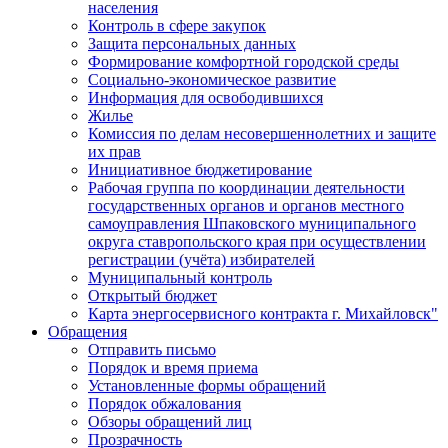
населения
Контроль в сфере закупок
Защита персональных данных
Формирование комфортной городской среды
Социально-экономическое развитие
Информация для освободившихся
Жилье
Комиссия по делам несовершеннолетних и защите
их прав
Инициативное бюджетирование
Рабочая группа по координации деятельности
государственных органов и органов местного
самоуправления Шпаковского муниципального
округа ставропольского края при осуществлении
регистрации (учёта) избирателей
Муниципальный контроль
Открытый бюджет
Карта энергосервисного контракта г. Михайловск"
Обращения
Отправить письмо
Порядок и время приема
Установленные формы обращений
Порядок обжалования
Обзоры обращений лиц
Прозрачность