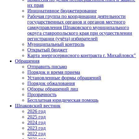
их прав
Инициативное бюджетирование
Рабочая группа по координации деятельности
государственных органов и органов местного
самоуправления Шпаковского муниципального
округа ставропольского края при осуществлении
регистрации (учёта) избирателей
Муниципальный контроль
Открытый бюджет
Карта энергосервисного контракта г. Михайловск"
Обращения
Отправить письмо
Порядок и время приема
Установленные формы обращений
Порядок обжалования
Обзоры обращений лиц
Прозрачность
Бесплатная юридическая помощь
Шпаковский вестник
2026 год
2025 год
2024 год
2023 год
2022 год