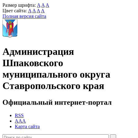
Размер шрифта:
A
A
A
Цвет сайта:
A
A
A
A
Полная версия сайта
Администрация
Шпаковского
муниципального округа
Ставропольского края
Официальный интернет-портал
RSS
AAA
Карта сайта