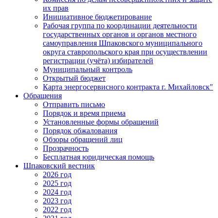
их прав
Инициативное бюджетирование
Рабочая группа по координации деятельности
государственных органов и органов местного
самоуправления Шпаковского муниципального
округа ставропольского края при осуществлении
регистрации (учёта) избирателей
Муниципальный контроль
Открытый бюджет
Карта энергосервисного контракта г. Михайловск"
Обращения
Отправить письмо
Порядок и время приема
Установленные формы обращений
Порядок обжалования
Обзоры обращений лиц
Прозрачность
Бесплатная юридическая помощь
Шпаковский вестник
2026 год
2025 год
2024 год
2023 год
2022 год