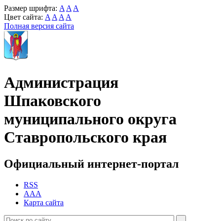
Размер шрифта:
A
A
A
Цвет сайта:
A
A
A
A
Полная версия сайта
Администрация
Шпаковского
муниципального округа
Ставропольского края
Официальный интернет-портал
RSS
AAA
Карта сайта