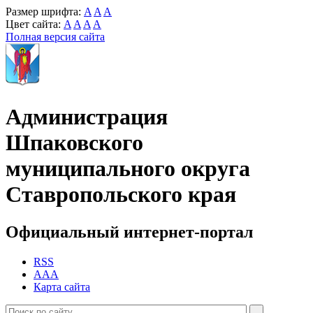
Размер шрифта:
A
A
A
Цвет сайта:
A
A
A
A
Полная версия сайта
Администрация
Шпаковского
муниципального округа
Ставропольского края
Официальный интернет-портал
RSS
AAA
Карта сайта