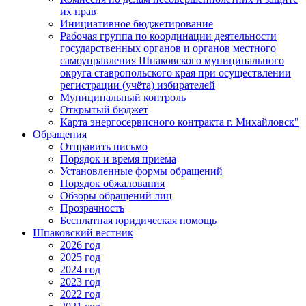
их прав
Инициативное бюджетирование
Рабочая группа по координации деятельности
государственных органов и органов местного
самоуправления Шпаковского муниципального
округа ставропольского края при осуществлении
регистрации (учёта) избирателей
Муниципальный контроль
Открытый бюджет
Карта энергосервисного контракта г. Михайловск"
Обращения
Отправить письмо
Порядок и время приема
Установленные формы обращений
Порядок обжалования
Обзоры обращений лиц
Прозрачность
Бесплатная юридическая помощь
Шпаковский вестник
2026 год
2025 год
2024 год
2023 год
2022 год