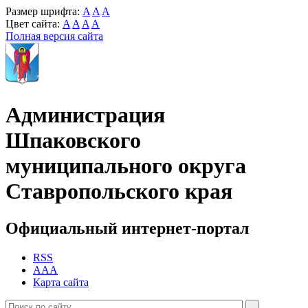
Размер шрифта:
A
A
A
Цвет сайта:
A
A
A
A
Полная версия сайта
Администрация
Шпаковского
муниципального округа
Ставропольского края
Официальный интернет-портал
RSS
AAA
Карта сайта