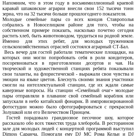
Напомним, что в этом году в восьмимиллионный краевой
каравай шпаковские аграрии внесли свои 152 тысячи тонн
зерна, что на 32 тысячи больше прошлогоднего показателя.
Молодые семейные пары со всех концов Ставрополья
собрались в Новоселицком районе для того, чтобы на
собственном примере показать, насколько почетно сегодня
растить хлеб, быть животноводом, трудиться на родной земле.
Именно для этих ребят, для молодых тружеников
сельскохозяйственных отраслей состоялся аграрный СТ-Бал.
Весь вечер для гостей работали тематические площадки, на
которых они могли попробовать себя в роли кондитеров,
посоревноваться в приготовлении десертов и чая. На
творческой и художественной станциях ребята показывали
свои таланты, на флористической - выражали свои чувства и
эмоции на языке цветов. Блеснуть своими знания участники
смогли на интеллектуальной станции, где их ждали самые
каверзные вопросы. На станции «Семейный очаг» молодые
пары отправляли в плавание свой семейный кораблик или
запускали в небо китайский фонарик. В импровизированной
фотостудии можно было сфотографироваться с прекрасной
Золушкой или его Величеством Принцем.
Гостей порадовало грандиозное песочное шоу, которое
рассказало обо всех тяжестях труда хлебороба. В ресторанном
зале для молодых людей с концертной программой выступил
Dimoss Саранча. Помогали ему DJ MC Рома Кельи и DJ