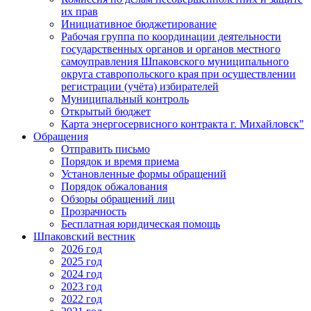
их прав
Инициативное бюджетирование
Рабочая группа по координации деятельности
государственных органов и органов местного
самоуправления Шпаковского муниципального
округа ставропольского края при осуществлении
регистрации (учёта) избирателей
Муниципальный контроль
Открытый бюджет
Карта энергосервисного контракта г. Михайловск"
Обращения
Отправить письмо
Порядок и время приема
Установленные формы обращений
Порядок обжалования
Обзоры обращений лиц
Прозрачность
Бесплатная юридическая помощь
Шпаковский вестник
2026 год
2025 год
2024 год
2023 год
2022 год