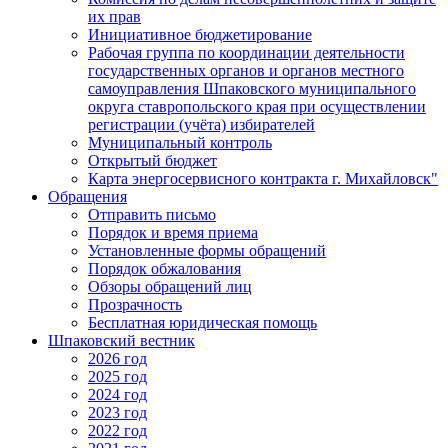
их прав
Инициативное бюджетирование
Рабочая группа по координации деятельности
государственных органов и органов местного
самоуправления Шпаковского муниципального
округа ставропольского края при осуществлении
регистрации (учёта) избирателей
Муниципальный контроль
Открытый бюджет
Карта энергосервисного контракта г. Михайловск"
Обращения
Отправить письмо
Порядок и время приема
Установленные формы обращений
Порядок обжалования
Обзоры обращений лиц
Прозрачность
Бесплатная юридическая помощь
Шпаковский вестник
2026 год
2025 год
2024 год
2023 год
2022 год