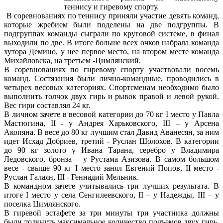
теннису и гиревому спорту.
В соревнованиях по теннису приняли участие девять команд,
которые жребием были поделены на две подгруппы. В
подгруппах команды сыграли по круговой системе, в финал
выходили по две. В итоге больше всех очков набрала команда
хутора Демино, у нее первое место, на втором месте команда
Михайловска, на третьем -Цимлянский.
В соревнованиях по гиревому спорту участвовали восемь
команд. Состязания были лично-командные, проводились в
четырех весовых категориях. Спортсменам необходимо было
выполнить толчок двух гирь и рывок правой и левой рукой.
Вес гири составлял 24 кг.
В личном зачете в весовой категории до 70 кг I место у Павла
Мастюгина, II - у Андрея Харьковского, III – у Арсена
Акопяна. В весе до 80 кг лучшим стал Давид Аванесян, за ним
идет Исхад Добриев, третий - Руслан Шолохов. В категории
до 90 кг золото у Ивана Тарана, серебро у Владимира
Ледовского, бронза – у Рустама Азизова. В самом большом
весе - свыше 90 кг I место занял Евгений Попов, II место -
Руслан Галаян, III - Геннадий Мельник.
В командном зачете учитывались три лучших результата. В
итоге I место у села Сенгилеевского, II – у Надежды, III – у
поселка Цимлянского.
В гиревой эстафете за три минуты три участника должны
были толкнуть максимальное количество подъемов двух гирь.