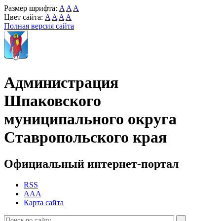
Размер шрифта:
A
A
A
Цвет сайта:
A
A
A
A
Полная версия сайта
Администрация
Шпаковского
муниципального округа
Ставропольского края
Официальный интернет-портал
RSS
AAA
Карта сайта