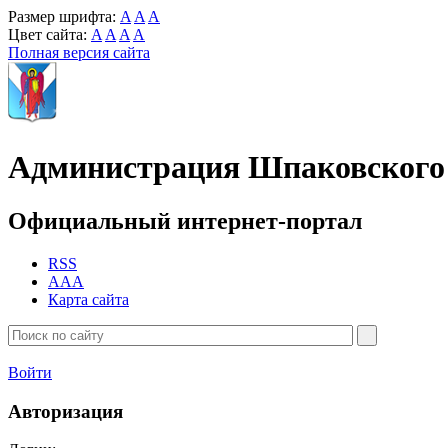
Размер шрифта:
A
A
A
Цвет сайта:
A
A
A
A
Полная версия сайта
Администрация Шпаковского 
Официальный интернет-портал
RSS
AAA
Карта сайта
Войти
Авторизация