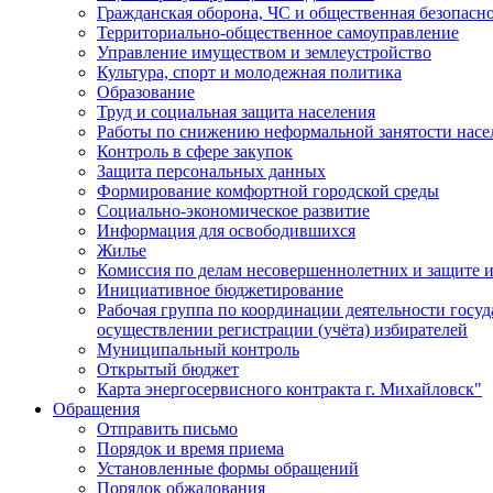
Гражданская оборона, ЧС и общественная безопасн
Территориально-общественное самоуправление
Управление имуществом и землеустройство
Культура, спорт и молодежная политика
Образование
Труд и социальная защита населения
Работы по снижению неформальной занятости насе
Контроль в сфере закупок
Защита персональных данных
Формирование комфортной городской среды
Социально-экономическое развитие
Информация для освободившихся
Жилье
Комиссия по делам несовершеннолетних и защите и
Инициативное бюджетирование
Рабочая группа по координации деятельности госу
осуществлении регистрации (учёта) избирателей
Муниципальный контроль
Открытый бюджет
Карта энергосервисного контракта г. Михайловск"
Обращения
Отправить письмо
Порядок и время приема
Установленные формы обращений
Порядок обжалования