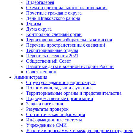
Видеогалерея
Схема территориального планирования
Почётные граждане округа
День Шпаковского района
Туризм
Дума округа
Контрольно счетный орган
Территориальная избирательная комиссия
Перечень пространственных сведений
Территориальные отделы
Перепись населения 2021
Общественный Совет
Памятные даты в военной истории России
Совет женщин
Администрация
Структура администрации округа
Полномочия, задачи и функции
Территориальные органы и представительства
Подведомственные организации
Защита населения
Результаты проверок
Статистическая информация
Информационные системы
Учрежденные СМИ
Участие в программах и международное сотруднич