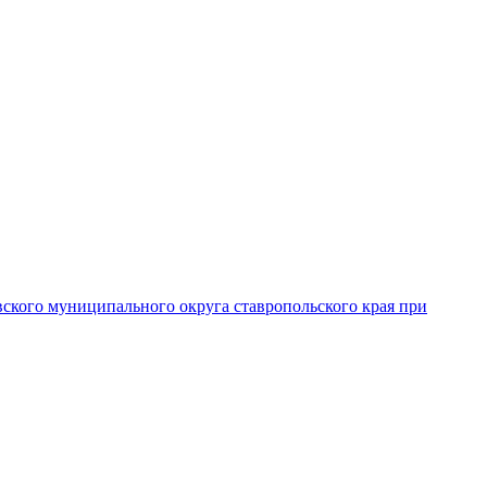
вского муниципального округа ставропольского края при