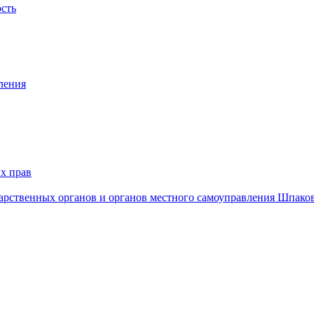
ость
ления
х прав
дарственных органов и органов местного самоуправления Шпако