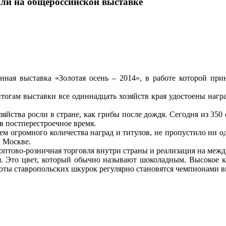
или на общероссийской выставке
ая выставка «Золотая осень – 2014», в работе которой прин
тогам выставки все одиннадцать хозяйств края удостоены нагр
озяйства росли в стране, как грибы после дождя. Сегодня из 350
в постперестроечное время.
ем огромного количества наград и титулов, не пропустило ни 
в Москве.
 оптово-розничная торговля внутри страны и реализация на ме
я. Это цвет, который обычно называют шоколадным. Высокое к
 лоты ставропольских шкурок регулярно становятся чемпионами 