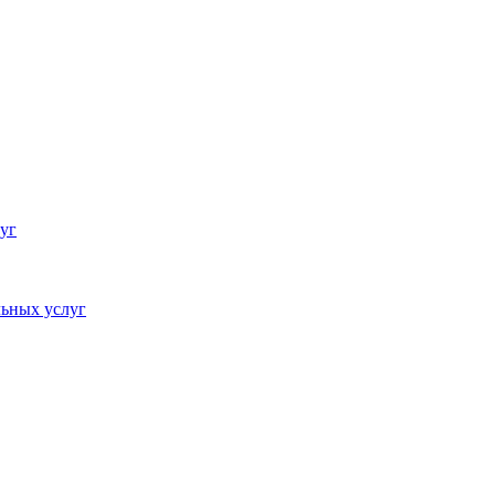
уг
ьных услуг