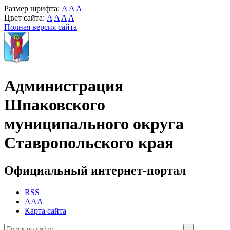
Размер шрифта:
A
A
A
Цвет сайта:
A
A
A
A
Полная версия сайта
Администрация
Шпаковского
муниципального округа
Ставропольского края
Официальный интернет-портал
RSS
AAA
Карта сайта