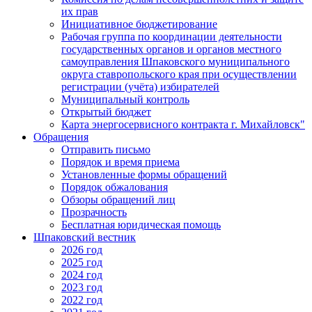
их прав
Инициативное бюджетирование
Рабочая группа по координации деятельности
государственных органов и органов местного
самоуправления Шпаковского муниципального
округа ставропольского края при осуществлении
регистрации (учёта) избирателей
Муниципальный контроль
Открытый бюджет
Карта энергосервисного контракта г. Михайловск"
Обращения
Отправить письмо
Порядок и время приема
Установленные формы обращений
Порядок обжалования
Обзоры обращений лиц
Прозрачность
Бесплатная юридическая помощь
Шпаковский вестник
2026 год
2025 год
2024 год
2023 год
2022 год