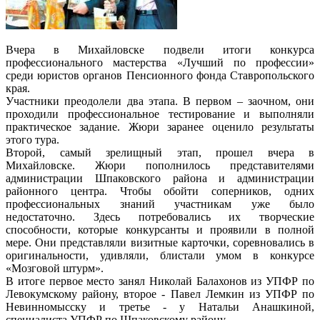
Вчера в Михайловске подвели итоги конкурса
профессионального мастерства «Лучший по профессии»
среди юристов органов Пенсионного фонда Ставропольского
края.
Участники преодолели два этапа. В первом – заочном, они
проходили профессиональное тестирование и выполняли
практическое задание. Жюри заранее оценило результаты
этого тура.
Второй, самый зрелищный этап, прошел вчера в
Михайловске. Жюри пополнилось представителями
администрации Шпаковского района и администрации
районного центра. Чтобы обойти соперников, одних
профессиональных знаний участникам уже было
недостаточно. Здесь потребовались их творческие
способности, которые конкурсанты и проявили в полной
мере. Они представляли визитные карточки, соревновались в
оригинальности, удивляли, блистали умом в конкурсе
«Мозговой штурм».
В итоге первое место занял Николай Балахонов из УПФР по
Левокумскому району, второе - Павел Лемкин из УПФР по
Невинномысску и третье - у Натальи Анашкиной,
специалиста УПФР по Шпаковскому району.