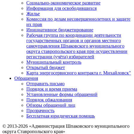
Социально-экономическое развитие
Информация для освободившихся
Жилье
Комиссия по делам несовершеннолетних и защите
их прав
Инициативное бюджетирование
Рабочая группа по координации деятельности
государственных органов и органов местного
самоуправления Шпаковского муниципального
округа ставропольского края при осуществлении
регистрации (учёта) избирателей
Муниципальный контроль
Открытый бюджет
Карта энергосервисного контракта г. Михайловск"
Обращения
Отправить письмо
Порядок и время приема
Установленные формы обращений
Порядок обжалования
Обзоры обращений лиц
Прозрачность
Бесплатная юридическая помощь
© 2013-2026 «Администрация Шпаковского муниципального
округа Ставропольского края»