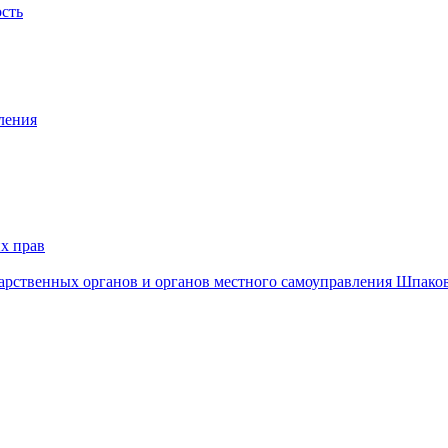
ость
ления
х прав
дарственных органов и органов местного самоуправления Шпако