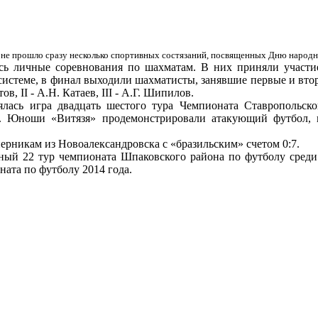
е прошло сразу несколько спортивных состязаний, посвященных Дню народн
ь личные соревнования по шахматам. В них приняли участие
системе, в финал выходили шахматисты, занявшие первые и вто
ов, II - А.Н. Катаев, III - А.Г. Шипилов.
лась игра двадцать шестого тура Чемпионата Ставропольско
. Юноши «Витязя» продемонстрировали атакующий футбол, н
ерникам из Новоалександровска с «бразильским» счетом 0:7.
ьный 22 тур чемпионата Шпаковского района по футболу среди
ната по футболу 2014 года.