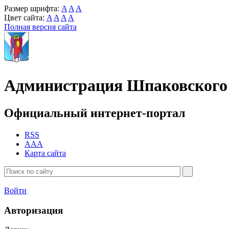
Размер шрифта:
A
A
A
Цвет сайта:
A
A
A
A
Полная версия сайта
Администрация Шпаковского 
Официальный интернет-портал
RSS
AAA
Карта сайта
Войти
Авторизация