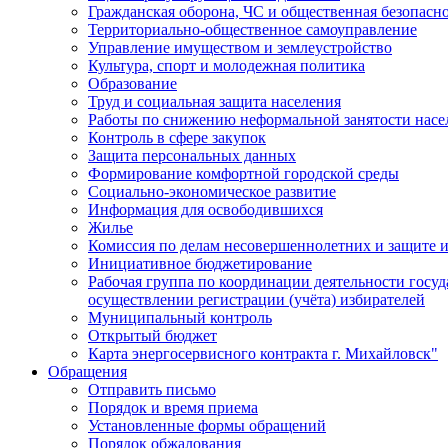
Гражданская оборона, ЧС и общественная безопасн
Территориально-общественное самоуправление
Управление имуществом и землеустройство
Культура, спорт и молодежная политика
Образование
Труд и социальная защита населения
Работы по снижению неформальной занятости насе
Контроль в сфере закупок
Защита персональных данных
Формирование комфортной городской среды
Социально-экономическое развитие
Информация для освободившихся
Жилье
Комиссия по делам несовершеннолетних и защите и
Инициативное бюджетирование
Рабочая группа по координации деятельности госу
осуществлении регистрации (учёта) избирателей
Муниципальный контроль
Открытый бюджет
Карта энергосервисного контракта г. Михайловск"
Обращения
Отправить письмо
Порядок и время приема
Установленные формы обращений
Порядок обжалования