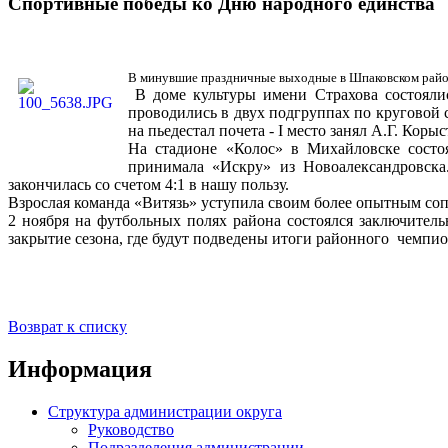
Спортивные победы ко Дню народного единства
В минувшие праздничные выходные в Шпаковском район
В доме культуры имени Страхова состоялис
проводились в двух подгруппах по круговой 
на пьедестал почета - I место занял А.Г. Корыст
На стадионе «Колос» в Михайловске состоя
принимала «Искру» из Новоалександровска
закончилась со счетом 4:1 в нашу пользу.
Взрослая команда «Витязь» уступила своим более опытным соп
2 ноября на футбольных полях района состоялся заключител
закрытие сезона, где будут подведены итоги районного чемпио
Возврат к списку
Информация
Структура администрации округа
Руководство
Подразделения администрации