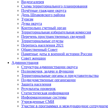
Видеогалерея
Схема территориального планирования
Почётные граждане округа
День Шпаковского района
Туризм
Дума округа
Контрольно счетный орган
Территориальная избирательная комиссия
Перечень пространственных сведений
Территориальные отделы
Перепись населения 2021
Общественный Совет
Памятные даты в военной истории России
Совет женщин
Администрация
Структура администрации округа
Полномочия, задачи и функции
Территориальные органы и представительства
Подведомственные организации
Защита населения
Результаты проверок
Статистическая информация
Информационные системы
Учрежденные СМИ
Участие в программах и международное сотруднич