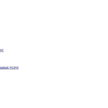
уг
ьных услуг