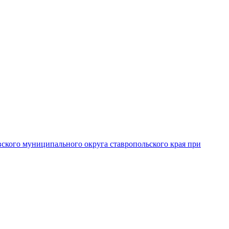
вского муниципального округа ставропольского края при