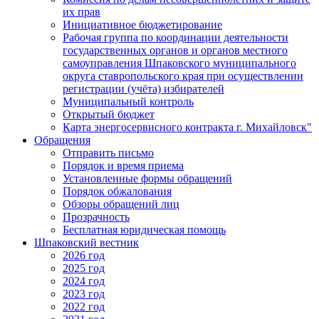
их прав
Инициативное бюджетирование
Рабочая группа по координации деятельности
государственных органов и органов местного
самоуправления Шпаковского муниципального
округа ставропольского края при осуществлении
регистрации (учёта) избирателей
Муниципальный контроль
Открытый бюджет
Карта энергосервисного контракта г. Михайловск"
Обращения
Отправить письмо
Порядок и время приема
Установленные формы обращений
Порядок обжалования
Обзоры обращений лиц
Прозрачность
Бесплатная юридическая помощь
Шпаковский вестник
2026 год
2025 год
2024 год
2023 год
2022 год