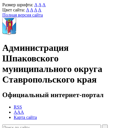
Размер шрифта:
A
A
A
Цвет сайта:
A
A
A
A
Полная версия сайта
Администрация
Шпаковского
муниципального округа
Ставропольского края
Официальный интернет-портал
RSS
AAA
Карта сайта