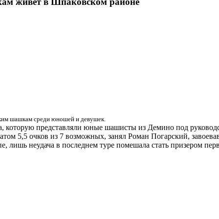
кам живет в Шпаковском районе
ским шашкам среди юношей и девушек.
а, которую представляли юные шашисты из Демино под руковод
ьтатом 5,5 очков из 7 возможных, занял Роман Погарский, завоев
, лишь неудача в последнем туре помешала стать призером пер