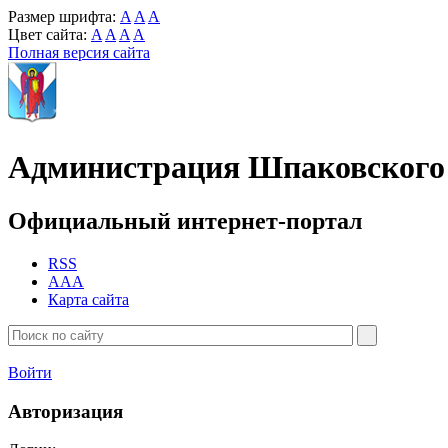
Размер шрифта:
A
A
A
Цвет сайта:
A
A
A
A
Полная версия сайта
Администрация Шпаковского 
Официальный интернет-портал
RSS
AAA
Карта сайта
Войти
Авторизация