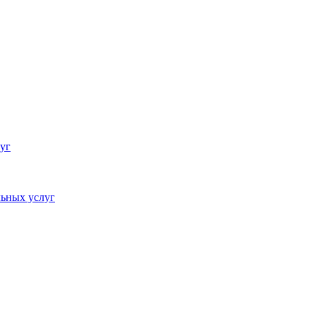
уг
ьных услуг