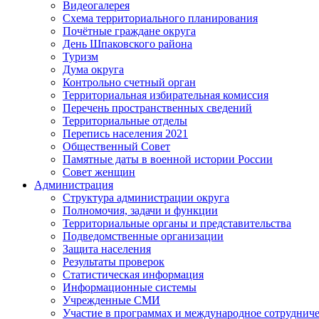
Видеогалерея
Схема территориального планирования
Почётные граждане округа
День Шпаковского района
Туризм
Дума округа
Контрольно счетный орган
Территориальная избирательная комиссия
Перечень пространственных сведений
Территориальные отделы
Перепись населения 2021
Общественный Совет
Памятные даты в военной истории России
Совет женщин
Администрация
Структура администрации округа
Полномочия, задачи и функции
Территориальные органы и представительства
Подведомственные организации
Защита населения
Результаты проверок
Статистическая информация
Информационные системы
Учрежденные СМИ
Участие в программах и международное сотруднич