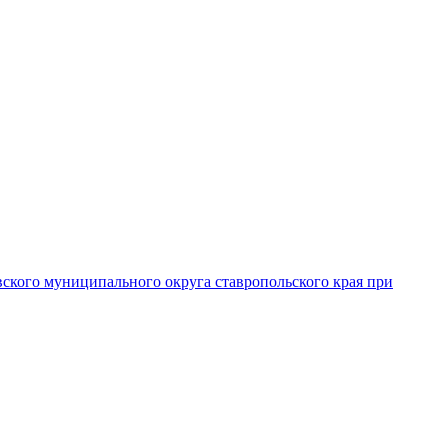
вского муниципального округа ставропольского края при