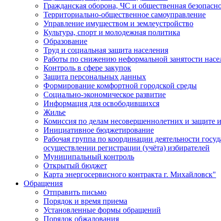
Гражданская оборона, ЧС и общественная безопасн
Территориально-общественное самоуправление
Управление имуществом и землеустройство
Культура, спорт и молодежная политика
Образование
Труд и социальная защита населения
Работы по снижению неформальной занятости насе
Контроль в сфере закупок
Защита персональных данных
Формирование комфортной городской среды
Социально-экономическое развитие
Информация для освободившихся
Жилье
Комиссия по делам несовершеннолетних и защите и
Инициативное бюджетирование
Рабочая группа по координации деятельности госу
осуществлении регистрации (учёта) избирателей
Муниципальный контроль
Открытый бюджет
Карта энергосервисного контракта г. Михайловск"
Обращения
Отправить письмо
Порядок и время приема
Установленные формы обращений
Порядок обжалования