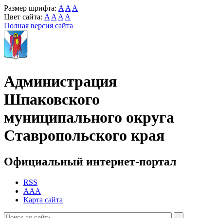
Размер шрифта:
A
A
A
Цвет сайта:
A
A
A
A
Полная версия сайта
Администрация
Шпаковского
муниципального округа
Ставропольского края
Официальный интернет-портал
RSS
AAA
Карта сайта