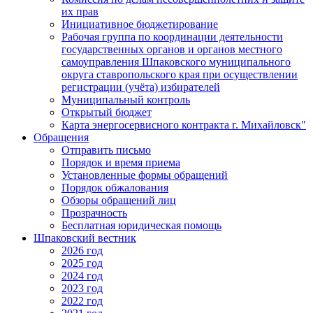
их прав
Инициативное бюджетирование
Рабочая группа по координации деятельности
государственных органов и органов местного
самоуправления Шпаковского муниципального
округа ставропольского края при осуществлении
регистрации (учёта) избирателей
Муниципальный контроль
Открытый бюджет
Карта энергосервисного контракта г. Михайловск"
Обращения
Отправить письмо
Порядок и время приема
Установленные формы обращений
Порядок обжалования
Обзоры обращений лиц
Прозрачность
Бесплатная юридическая помощь
Шпаковский вестник
2026 год
2025 год
2024 год
2023 год
2022 год