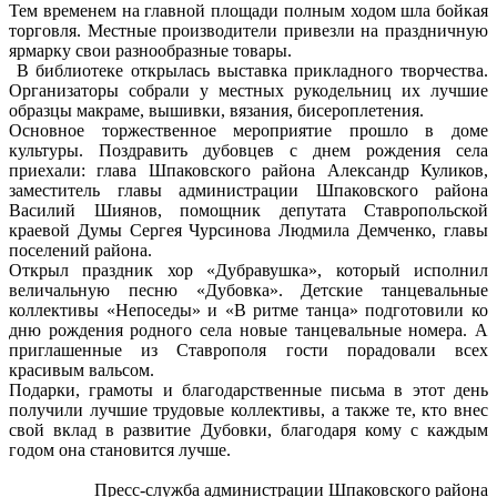
Тем временем на главной площади полным ходом шла бойкая
торговля. Местные производители привезли на праздничную
ярмарку свои разнообразные товары.
В библиотеке открылась выставка прикладного творчества.
Организаторы собрали у местных рукодельниц их лучшие
образцы макраме, вышивки, вязания, бисероплетения.
Основное торжественное мероприятие прошло в доме
культуры. Поздравить дубовцев с днем рождения села
приехали: глава Шпаковского района Александр Куликов,
заместитель главы администрации Шпаковского района
Василий Шиянов, помощник депутата Ставропольской
краевой Думы Сергея Чурсинова Людмила Демченко, главы
поселений района.
Открыл праздник хор «Дубравушка», который исполнил
величальную песню «Дубовка». Детские танцевальные
коллективы «Непоседы» и «В ритме танца» подготовили ко
дню рождения родного села новые танцевальные номера. А
приглашенные из Ставрополя гости порадовали всех
красивым вальсом.
Подарки, грамоты и благодарственные письма в этот день
получили лучшие трудовые коллективы, а также те, кто внес
свой вклад в развитие Дубовки, благодаря кому с каждым
годом она становится лучше.
Пресс-служба администрации Шпаковского района