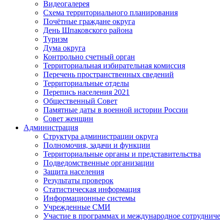
Видеогалерея
Схема территориального планирования
Почётные граждане округа
День Шпаковского района
Туризм
Дума округа
Контрольно счетный орган
Территориальная избирательная комиссия
Перечень пространственных сведений
Территориальные отделы
Перепись населения 2021
Общественный Совет
Памятные даты в военной истории России
Совет женщин
Администрация
Структура администрации округа
Полномочия, задачи и функции
Территориальные органы и представительства
Подведомственные организации
Защита населения
Результаты проверок
Статистическая информация
Информационные системы
Учрежденные СМИ
Участие в программах и международное сотруднич