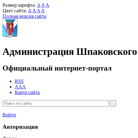
Размер шрифта:
A
A
A
Цвет сайта:
A
A
A
A
Полная версия сайта
Администрация Шпаковского 
Официальный интернет-портал
RSS
AAA
Карта сайта
Войти
Авторизация