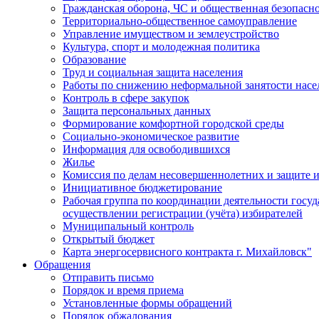
Гражданская оборона, ЧС и общественная безопасн
Территориально-общественное самоуправление
Управление имуществом и землеустройство
Культура, спорт и молодежная политика
Образование
Труд и социальная защита населения
Работы по снижению неформальной занятости насе
Контроль в сфере закупок
Защита персональных данных
Формирование комфортной городской среды
Социально-экономическое развитие
Информация для освободившихся
Жилье
Комиссия по делам несовершеннолетних и защите и
Инициативное бюджетирование
Рабочая группа по координации деятельности госу
осуществлении регистрации (учёта) избирателей
Муниципальный контроль
Открытый бюджет
Карта энергосервисного контракта г. Михайловск"
Обращения
Отправить письмо
Порядок и время приема
Установленные формы обращений
Порядок обжалования