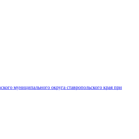
вского муниципального округа ставропольского края при