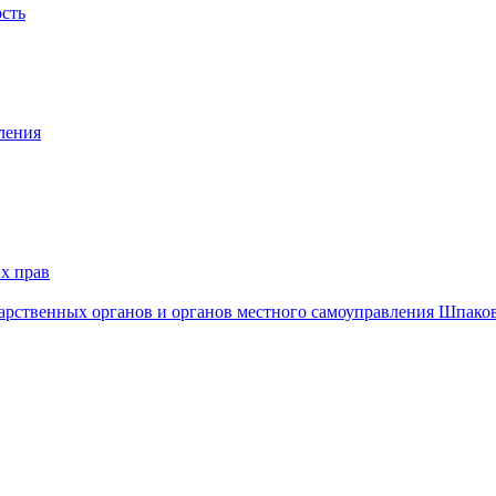
ость
ления
х прав
дарственных органов и органов местного самоуправления Шпако