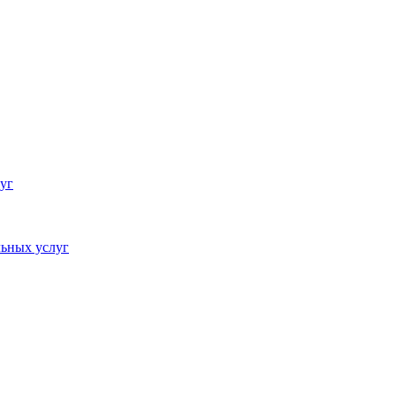
уг
ьных услуг