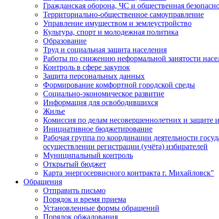
Гражданская оборона, ЧС и общественная безопасн
Территориально-общественное самоуправление
Управление имуществом и землеустройство
Культура, спорт и молодежная политика
Образование
Труд и социальная защита населения
Работы по снижению неформальной занятости насе
Контроль в сфере закупок
Защита персональных данных
Формирование комфортной городской среды
Социально-экономическое развитие
Информация для освободившихся
Жилье
Комиссия по делам несовершеннолетних и защите и
Инициативное бюджетирование
Рабочая группа по координации деятельности госу
осуществлении регистрации (учёта) избирателей
Муниципальный контроль
Открытый бюджет
Карта энергосервисного контракта г. Михайловск"
Обращения
Отправить письмо
Порядок и время приема
Установленные формы обращений
Порядок обжалования