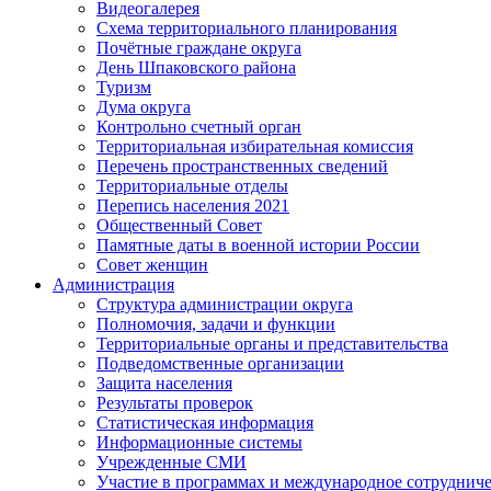
Видеогалерея
Схема территориального планирования
Почётные граждане округа
День Шпаковского района
Туризм
Дума округа
Контрольно счетный орган
Территориальная избирательная комиссия
Перечень пространственных сведений
Территориальные отделы
Перепись населения 2021
Общественный Совет
Памятные даты в военной истории России
Совет женщин
Администрация
Структура администрации округа
Полномочия, задачи и функции
Территориальные органы и представительства
Подведомственные организации
Защита населения
Результаты проверок
Статистическая информация
Информационные системы
Учрежденные СМИ
Участие в программах и международное сотруднич