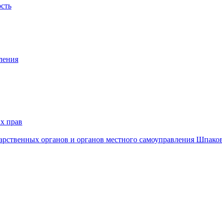
ость
ления
х прав
дарственных органов и органов местного самоуправления Шпако