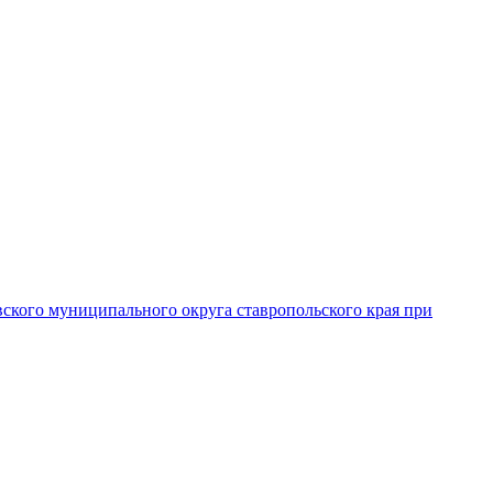
вского муниципального округа ставропольского края при