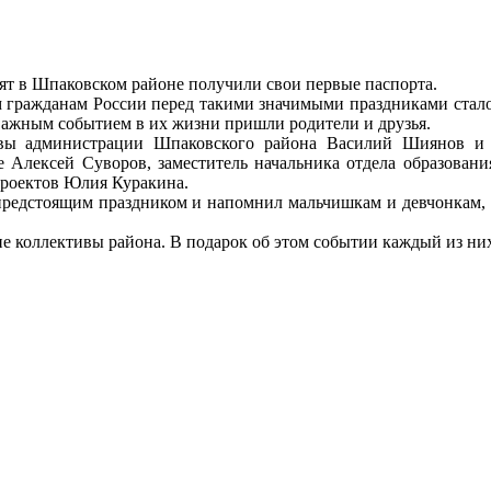
ят в Шпаковском районе получили свои первые паспорта.
гражданам России перед такими значимыми праздниками стало
 важным событием в их жизни пришли родители и друзья.
лавы администрации Шпаковского района Василий Шиянов и
Алексей Суворов, заместитель начальника отдела образования
проектов Юлия Куракина.
предстоящим праздником и напомнил мальчишкам и девчонкам, чт
е коллективы района. В подарок об этом событии каждый из н