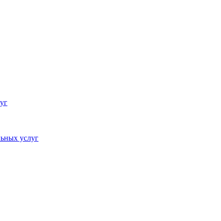
уг
ьных услуг