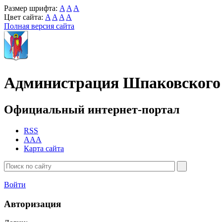
Размер шрифта:
A
A
A
Цвет сайта:
A
A
A
A
Полная версия сайта
Администрация Шпаковского 
Официальный интернет-портал
RSS
AAA
Карта сайта
Войти
Авторизация