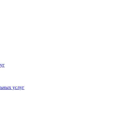
уг
ьных услуг