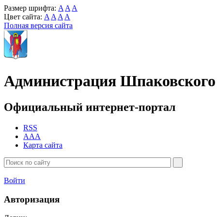
Размер шрифта:
A
A
A
Цвет сайта:
A
A
A
A
Полная версия сайта
Администрация Шпаковского 
Официальный интернет-портал
RSS
AAA
Карта сайта
Войти
Авторизация