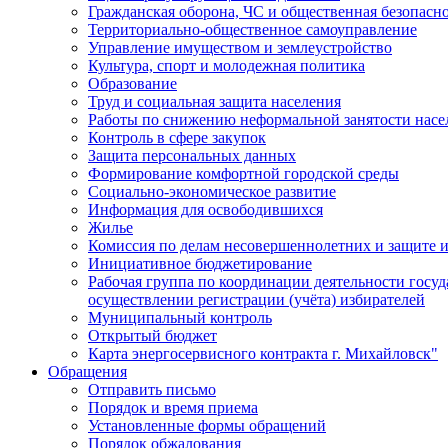
Гражданская оборона, ЧС и общественная безопасн
Территориально-общественное самоуправление
Управление имуществом и землеустройство
Культура, спорт и молодежная политика
Образование
Труд и социальная защита населения
Работы по снижению неформальной занятости насе
Контроль в сфере закупок
Защита персональных данных
Формирование комфортной городской среды
Социально-экономическое развитие
Информация для освободившихся
Жилье
Комиссия по делам несовершеннолетних и защите и
Инициативное бюджетирование
Рабочая группа по координации деятельности госу
осуществлении регистрации (учёта) избирателей
Муниципальный контроль
Открытый бюджет
Карта энергосервисного контракта г. Михайловск"
Обращения
Отправить письмо
Порядок и время приема
Установленные формы обращений
Порядок обжалования