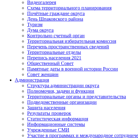
Видеогалерея
Схема территориального планирования
Почётные граждане округа
День Шпаковского района
Туризм
Дума округа
Контрольно счетный орган
Территориальная избирательная комиссия
Перечень пространственных сведений
Территориальные отделы
Перепись населения 2021
Общественный Совет
Памятные даты в военной истории России
Совет женщин
Администрация
Структура администрации округа
Полномочия, задачи и функции
Территориальные органы и представительства
Подведомственные организации
Защита населения
Результаты проверок
Статистическая информация
Информационные системы
Учрежденные СМИ
Участие в программах и международное сотруднич