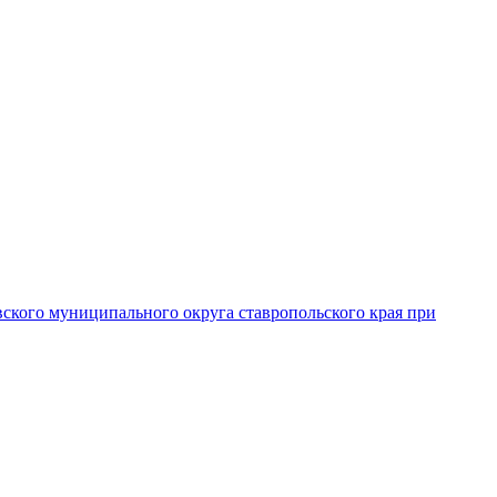
вского муниципального округа ставропольского края при