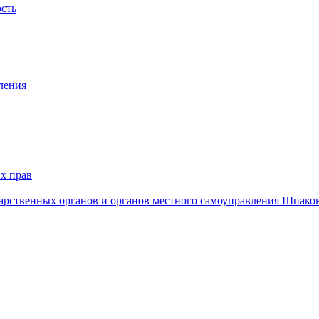
ость
ления
х прав
дарственных органов и органов местного самоуправления Шпако