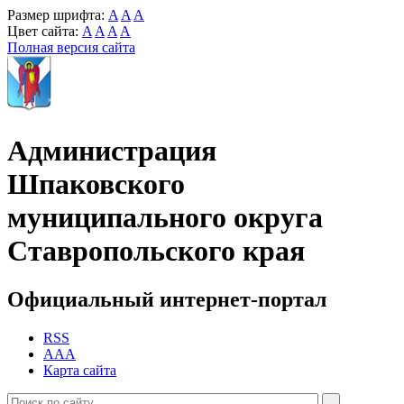
Размер шрифта:
A
A
A
Цвет сайта:
A
A
A
A
Полная версия сайта
Администрация
Шпаковского
муниципального округа
Ставропольского края
Официальный интернет-портал
RSS
AAA
Карта сайта