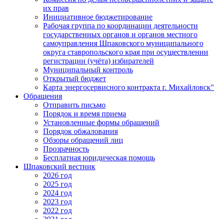
их прав
Инициативное бюджетирование
Рабочая группа по координации деятельности
государственных органов и органов местного
самоуправления Шпаковского муниципального
округа ставропольского края при осуществлении
регистрации (учёта) избирателей
Муниципальный контроль
Открытый бюджет
Карта энергосервисного контракта г. Михайловск"
Обращения
Отправить письмо
Порядок и время приема
Установленные формы обращений
Порядок обжалования
Обзоры обращений лиц
Прозрачность
Бесплатная юридическая помощь
Шпаковский вестник
2026 год
2025 год
2024 год
2023 год
2022 год