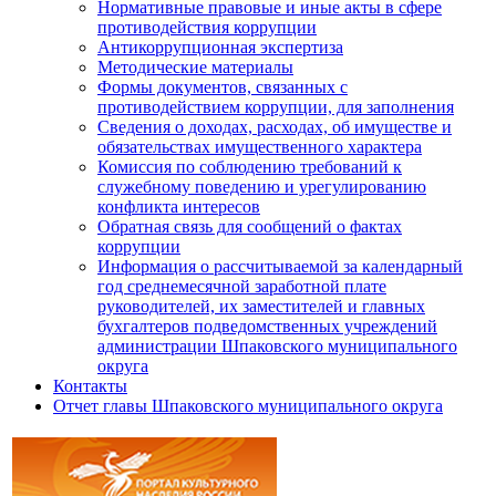
Нормативные правовые и иные акты в сфере
противодействия коррупции
Антикоррупционная экспертиза
Методические материалы
Формы документов, связанных с
противодействием коррупции, для заполнения
Сведения о доходах, расходах, об имуществе и
обязательствах имущественного характера
Комиссия по соблюдению требований к
служебному поведению и урегулированию
конфликта интересов
Обратная связь для сообщений о фактах
коррупции
Информация о рассчитываемой за календарный
год среднемесячной заработной плате
руководителей, их заместителей и главных
бухгалтеров подведомственных учреждений
администрации Шпаковского муниципального
округа
Контакты
Отчет главы Шпаковского муниципального округа