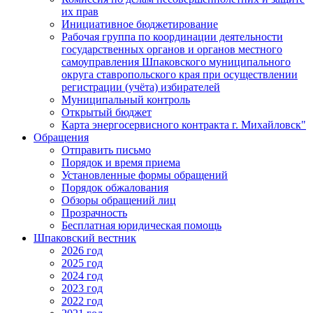
их прав
Инициативное бюджетирование
Рабочая группа по координации деятельности
государственных органов и органов местного
самоуправления Шпаковского муниципального
округа ставропольского края при осуществлении
регистрации (учёта) избирателей
Муниципальный контроль
Открытый бюджет
Карта энергосервисного контракта г. Михайловск"
Обращения
Отправить письмо
Порядок и время приема
Установленные формы обращений
Порядок обжалования
Обзоры обращений лиц
Прозрачность
Бесплатная юридическая помощь
Шпаковский вестник
2026 год
2025 год
2024 год
2023 год
2022 год