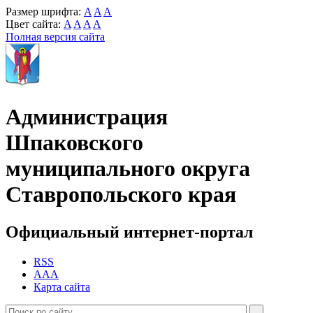
Размер шрифта:
A
A
A
Цвет сайта:
A
A
A
A
Полная версия сайта
Администрация
Шпаковского
муниципального округа
Ставропольского края
Официальный интернет-портал
RSS
AAA
Карта сайта