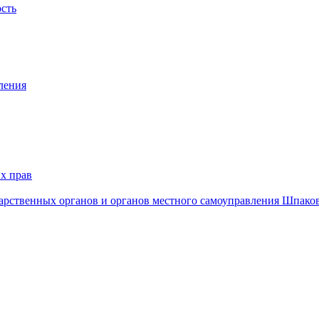
ость
ления
х прав
дарственных органов и органов местного самоуправления Шпако