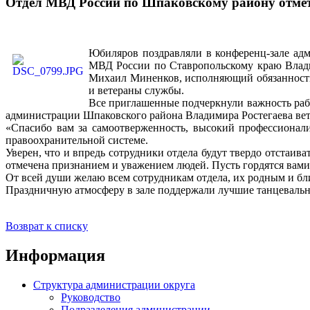
Отдел МВД России по Шпаковскому району отмети
Юбиляров поздравляли в конференц-зале а
МВД России по Ставропольскому краю Влади
Михаил Миненков, исполняющий обязанности 
и ветераны службы.
Все приглашенные подчеркнули важность раб
администрации Шпаковского района Владимира Ростегаева вет
«Спасибо вам за самоотверженность, высокий профессионали
правоохранительной системе.
Уверен, что и впредь сотрудники отдела будут твердо отстаив
отмечена признанием и уважением людей. Пусть гордятся вами 
От всей души желаю всем сотрудникам отдела, их родным и бли
Праздничную атмосферу в зале поддержали лучшие танцевальн
Возврат к списку
Информация
Структура администрации округа
Руководство
Подразделения администрации