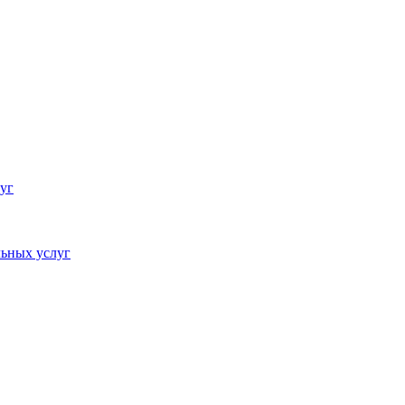
уг
ьных услуг