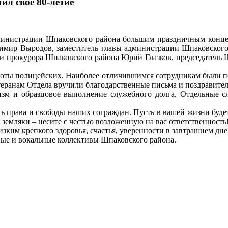
л свое 80-летие
дминистрации Шпаковского района большим праздничным конц
мир Выродов, заместитель главы администрации Шпаковского
прокурора Шпаковского района Юрий Глазков, председатель Ш
оты полицейских. Наиболее отличившимся сотрудникам были п
еранам Отдела вручили благодарственные письма и поздравитель
зм и образцовое выполнение служебного долга. Отдельные сл
ать права и свободы наших сограждан. Пусть в вашей жизни буд
земляки – несите с честью возложенную на вас ответственность
зким крепкого здоровья, счастья, уверенности в завтрашнем дн
ые и вокальные коллективы Шпаковского района.