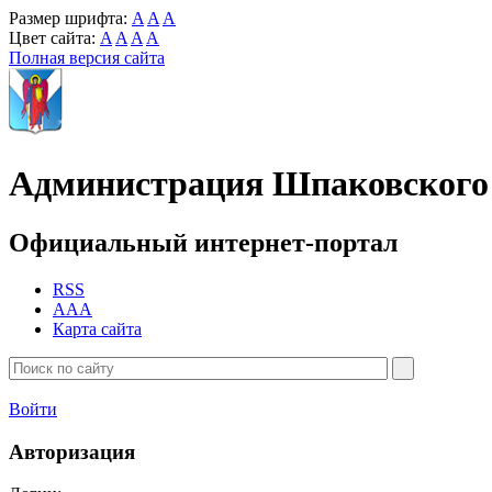
Размер шрифта:
A
A
A
Цвет сайта:
A
A
A
A
Полная версия сайта
Администрация Шпаковского 
Официальный интернет-портал
RSS
AAA
Карта сайта
Войти
Авторизация