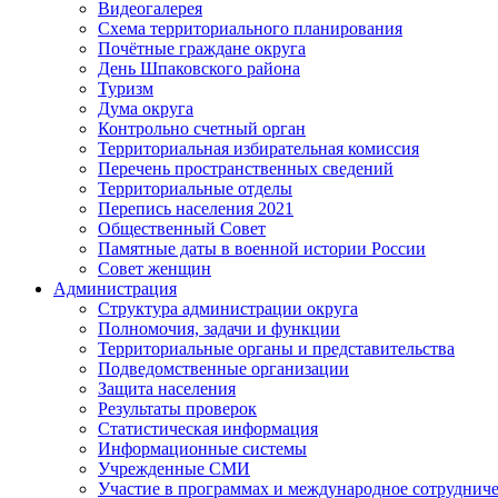
Видеогалерея
Схема территориального планирования
Почётные граждане округа
День Шпаковского района
Туризм
Дума округа
Контрольно счетный орган
Территориальная избирательная комиссия
Перечень пространственных сведений
Территориальные отделы
Перепись населения 2021
Общественный Совет
Памятные даты в военной истории России
Совет женщин
Администрация
Структура администрации округа
Полномочия, задачи и функции
Территориальные органы и представительства
Подведомственные организации
Защита населения
Результаты проверок
Статистическая информация
Информационные системы
Учрежденные СМИ
Участие в программах и международное сотруднич