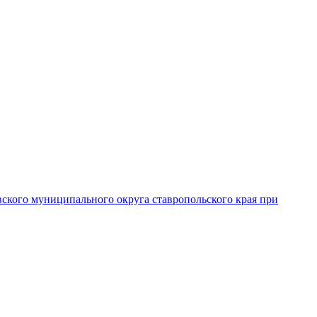
вского муниципального округа ставропольского края при