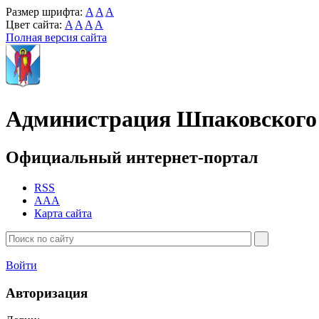
Размер шрифта:
A
A
A
Цвет сайта:
A
A
A
A
Полная версия сайта
Администрация Шпаковского 
Официальный интернет-портал
RSS
AAA
Карта сайта
Войти
Авторизация