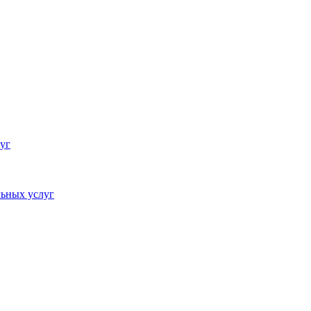
уг
ьных услуг