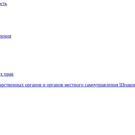
ость
ления
х прав
дарственных органов и органов местного самоуправления Шпако