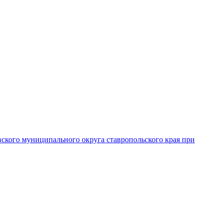
вского муниципального округа ставропольского края при