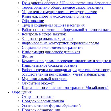
Гражданская оборона, ЧС и общественная безопасн
Территориально-общественное самоуправление
Управление имуществом и землеустройство
Культура, спорт и молодежная политика
Образование
Труд и социальная защита населения
Работы по снижению неформальной занятости насе
Контроль в сфере закупок
Защита персональных данных
Формирование комфортной городской среды
Социально-экономическое развитие
Информация для освободившихся
Жилье
Комиссия по делам несовершеннолетних и защите и
Инициативное бюджетирование
Рабочая группа по координации деятельности госу
осуществлении регистрации (учёта) избирателей
Муниципальный контроль
Открытый бюджет
Карта энергосервисного контракта г. Михайловск"
Обращения
Отправить письмо
Порядок и время приема
Установленные формы обращений
Порядок обжалования