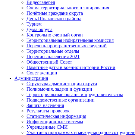
Видеогалерея
Схема территориального планирования
Почётные граждане округа
День Шпаковского района
Туризм
Дума округа
Контрольно счетный орган
Территориальная избирательная комиссия
Перечень пространственных сведений
Территориальные отделы
Перепись населения 2021
Общественный Совет
Памятные даты в военной истории России
Совет женщин
Администрация
Структура администрации округа
Полномочия, задачи и функции
Территориальные органы и представительства
Подведомственные организации
Защита населения
Результаты проверок
Статистическая информация
Информационные системы
Учрежденные СМИ
Участие в программах и международное сотруднич