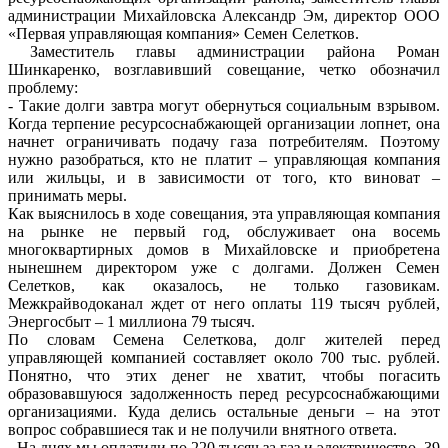
администрации Михайловска Александр Эм, директор ООО
«Первая управляющая компания» Семен Селетков.
Заместитель главы администрации района Роман
Шинкаренко, возглавивший совещание, четко обозначил
проблему:
- Такие долги завтра могут обернуться социальным взрывом.
Когда терпение ресурсоснабжающей организации лопнет, она
начнет ограничивать подачу газа потребителям. Поэтому
нужно разобраться, кто не платит – управляющая компания
или жильцы, и в зависимости от того, кто виноват –
принимать меры.
Как выяснилось в ходе совещания, эта управляющая компания
на рынке не первый год, обслуживает она восемь
многоквартирных домов в Михайловске и приобретена
нынешнем директором уже с долгами. Должен Семен
Селетков, как оказалось, не только газовикам.
Межкрайводоканал ждет от него оплаты 119 тысяч рублей,
Энергосбыт – 1 миллиона 79 тысяч.
По словам Семена Селеткова, долг жителей перед
управляющей компанией составляет около 700 тыс. рублей.
Понятно, что этих денег не хватит, чтобы погасить
образовавшуюся задолженность перед ресурсоснабжающими
организациями. Куда делись остальные деньги – на этот
вопрос собравшиеся так и не получили внятного ответа.
- На днях мы оплатили по 220 тысяч за газ и электричество, 39