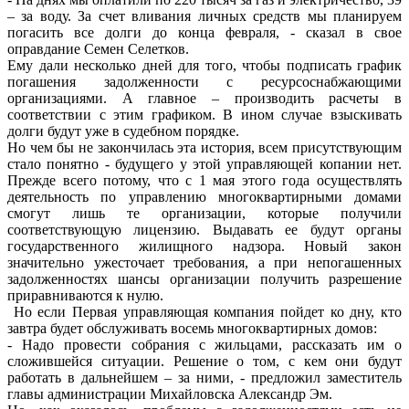
– за воду. За счет вливания личных средств мы планируем
погасить все долги до конца февраля, - сказал в свое
оправдание Семен Селетков.
Ему дали несколько дней для того, чтобы подписать график
погашения задолженности с ресурсоснабжающими
организациями. А главное – производить расчеты в
соответствии с этим графиком. В ином случае взыскивать
долги будут уже в судебном порядке.
Но чем бы не закончилась эта история, всем присутствующим
стало понятно - будущего у этой управляющей копании нет.
Прежде всего потому, что с 1 мая этого года осуществлять
деятельность по управлению многоквартирными домами
смогут лишь те организации, которые получили
соответствующую лицензию. Выдавать ее будут органы
государственного жилищного надзора. Новый закон
значительно ужесточает требования, а при непогашенных
задолженностях шансы организации получить разрешение
приравниваются к нулю.
Но если Первая управляющая компания пойдет ко дну, кто
завтра будет обслуживать восемь многоквартирных домов:
- Надо провести собрания с жильцами, рассказать им о
сложившейся ситуации. Решение о том, с кем они будут
работать в дальнейшем – за ними, - предложил заместитель
главы администрации Михайловска Александр Эм.