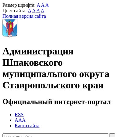
Размер шрифта:
A
A
A
Цвет сайта:
A
A
A
A
Полная версия сайта
Администрация
Шпаковского
муниципального округа
Ставропольского края
Официальный интернет-портал
RSS
AAA
Карта сайта