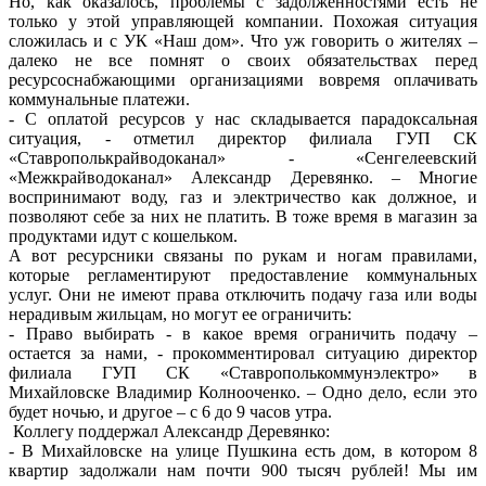
Но, как оказалось, проблемы с задолженностями есть не
только у этой управляющей компании. Похожая ситуация
сложилась и с УК «Наш дом». Что уж говорить о жителях –
далеко не все помнят о своих обязательствах перед
ресурсоснабжающими организациями вовремя оплачивать
коммунальные платежи.
- С оплатой ресурсов у нас складывается парадоксальная
ситуация, - отметил директор филиала ГУП СК
«Ставрополькрайводоканал» - «Сенгелеевский
«Межкрайводоканал» Александр Деревянко. – Многие
воспринимают воду, газ и электричество как должное, и
позволяют себе за них не платить. В тоже время в магазин за
продуктами идут с кошельком.
А вот ресурсники связаны по рукам и ногам правилами,
которые регламентируют предоставление коммунальных
услуг. Они не имеют права отключить подачу газа или воды
нерадивым жильцам, но могут ее ограничить:
- Право выбирать - в какое время ограничить подачу –
остается за нами, - прокомментировал ситуацию директор
филиала ГУП СК «Ставрополькоммунэлектро» в
Михайловске Владимир Колнооченко. – Одно дело, если это
будет ночью, и другое – с 6 до 9 часов утра.
Коллегу поддержал Александр Деревянко:
- В Михайловске на улице Пушкина есть дом, в котором 8
квартир задолжали нам почти 900 тысяч рублей! Мы им