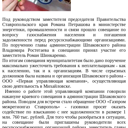
Под руководством заместителя председателя Правительства
Ставропольского края Романа Петрашова в министерстве
энергетики, промышленности и связи прошло совещание по
вопросу газоснабжения населения и погашения
задолженности перед ресурсоснабжающими организациями.
По поручению главы администрации Шпаковского района
Владимира Ростегаева в совещании принял участие его
заместитель Роман Шинкаренко.
По итогам совещания муниципалитетам было дано поручение
максимально ужесточить требования к неплательщикам - как
к населению, так и к организациям. В числе серьезных
должников была названа и организация Шпаковского района -
ООО «Первая управляющая компания», осуществляющая
свою деятельность в Михайловске.
Именно о работе этой управляющей компании говорили
накануне краевого совещания в администрации Шпаковского
района. Поводом для встречи стало обращение ООО «Газпром
межрегионгаз Ставрополь» - газовики просят оказать
содействие по взысканию с нее задолженности в размере 1
млн. 760 тыс. рублей. Для того чтобы разобраться в ситуации,
на совещание были приглашены руководители всех
ресурсоснабжающих организаций района, заместитель главы