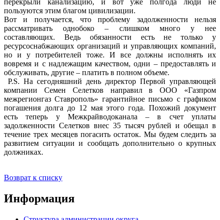
перекрыли канализацию, и вот уже полгода люди не
пользуются этим благом цивилизации.
Вот и получается, что проблему задолженности нельзя
рассматривать однобоко – слишком много у нее
составляющих. Ведь обязанности есть не только у
ресурсоснабжающих организаций и управляющих компаний,
но и у потребителей тоже. И все должны исполнять их
вовремя и с надлежащим качеством, одни – предоставлять и
обслуживать, другие – платить в полном объеме.
P.S. На сегодняшний день директор Первой управляющей
компании Семен Селетков направил в ООО «Газпром
межрегионгаз Ставрополь» гарантийное письмо с графиком
погашения долга до 12 мая этого года. Похожий документ
есть теперь у Межкрайводоканала – в счет уплаты
задолженности Селетков внес 35 тысяч рублей и обещал в
течение трех месяцев погасить остаток. Мы будем следить за
развитием ситуации и сообщать дополнительно о крупных
должниках.
Возврат к списку
Информация
Структура администрации округа