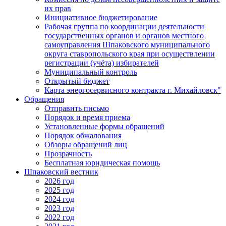
их прав
Инициативное бюджетирование
Рабочая группа по координации деятельности
государственных органов и органов местного
самоуправления Шпаковского муниципального
округа ставропольского края при осуществлении
регистрации (учёта) избирателей
Муниципальный контроль
Открытый бюджет
Карта энергосервисного контракта г. Михайловск"
Обращения
Отправить письмо
Порядок и время приема
Установленные формы обращений
Порядок обжалования
Обзоры обращений лиц
Прозрачность
Бесплатная юридическая помощь
Шпаковский вестник
2026 год
2025 год
2024 год
2023 год
2022 год