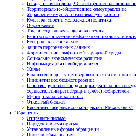
Гражданская оборона, ЧС и общественная безопасн
Территориально-общественное самоуправление
Управление имуществом и землеустройство
Культура, спорт и молодежная политика
Образование
Труд и социальная защита населения
Работы по снижению неформальной занятости насе
Контроль в сфере закупок
Защита персональных данных
Формирование комфортной городской среды
Социально-экономическое развитие
Информация для освободившихся
Жилье
Комиссия по делам несовершеннолетних и защите и
Инициативное бюджетирование
Рабочая группа по координации деятельности госу
осуществлении регистрации (учёта) избирателей
Муниципальный контроль
Открытый бюджет
Карта энергосервисного контракта г. Михайловск"
Обращения
Отправить письмо
Порядок и время приема
Установленные формы обращений
Порядок обжалования