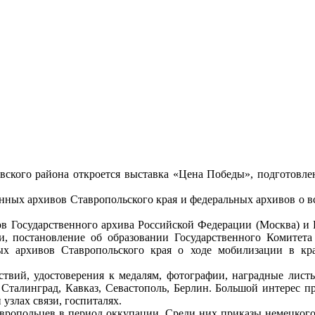
овского района откроется выставка «Цена Победы», подготовл
енных архивов Ставропольского края и федеральных архивов о 
 Государственного архива Российской Федерации (Москва) и Ро
, постановление об образовании Государственного Комитет
х архивов Ставропольского края о ходе мобилизации в крае
ствий, удостоверения к медалям, фотографии, наградные лист
 Сталинград, Кавказ, Севастополь, Берлин. Большой интерес п
узлах связи, госпиталях.
вропольцев в период оккупации. Среди них приказы немецкого 