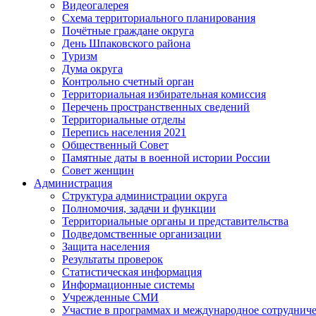
Видеогалерея
Схема территориального планирования
Почётные граждане округа
День Шпаковского района
Туризм
Дума округа
Контрольно счетный орган
Территориальная избирательная комиссия
Перечень пространственных сведений
Территориальные отделы
Перепись населения 2021
Общественный Совет
Памятные даты в военной истории России
Совет женщин
Администрация
Структура администрации округа
Полномочия, задачи и функции
Территориальные органы и представительства
Подведомственные организации
Защита населения
Результаты проверок
Статистическая информация
Информационные системы
Учрежденные СМИ
Участие в программах и международное сотруднич