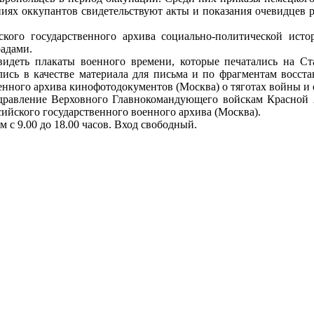
яниях оккупантов свидетельствуют акты и показания очевидцев
ого государственного архива социально-политической истор
радами.
видеть плакаты военного времени, которые печатались на Ст
лись в качестве материала для письма и по фрагментам восста
нного архива кинофотодокументов (Москва) о тяготах войны и 
равление Верховного Главнокомандующего войскам Красной
ийского государственного военного архива (Москва).
ям с 9.00 до 18.00 часов. Вход свободный.