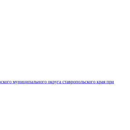
вского муниципального округа ставропольского края при