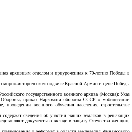
енная архивным отделом и приуроченная к 70-летию Победы в
всемирно-историческом подвиге Красной Армии и цене Победы
ссийского государственного военного архива (Москва): Указ
а Обороны, приказ Наркомата обороны СССР о мобилизации
, проведении военного обучения населения, строительстве
ы содержат сведения об участии наших земляков в решающих
редставляют документы о вкладе в защиту Отечества женщин,
командования о реформах в области земледелия, финансового