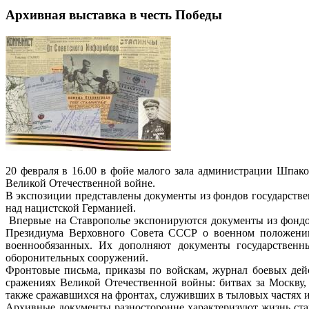
Архивная выставка в честь Победы
20 февраля в 16.00 в фойе малого зала администрации Шпак
Великой Отечественной войне.
В экспозиции представлены документы из фондов государств
над нацистской Германией.
Впервые на Ставрополье экспонируются документы из фондов
Президиума Верховного Совета СССР о военном положении
военнообязанных. Их дополняют документы государственны
оборонительных сооружений.
Фронтовые письма, приказы по войскам, журнал боевых дей
сражениях Великой Отечественной войны: битвах за Москву,
также сражавшихся на фронтах, служивших в тыловых частях и 
Архивные документы разносторонне характеризуют жизнь ста