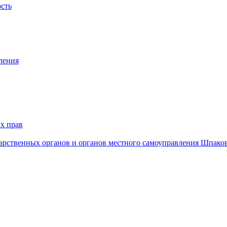
ость
ления
х прав
дарственных органов и органов местного самоуправления Шпако