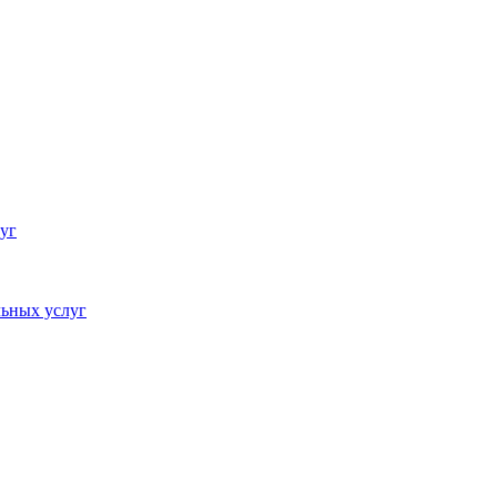
уг
ьных услуг