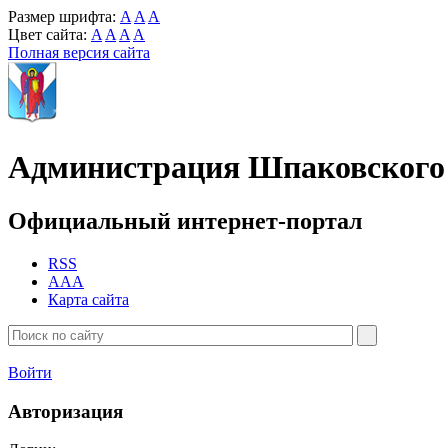
Размер шрифта:
A
A
A
Цвет сайта:
A
A
A
A
Полная версия сайта
Администрация Шпаковского 
Официальный интернет-портал
RSS
AAA
Карта сайта
Войти
Авторизация