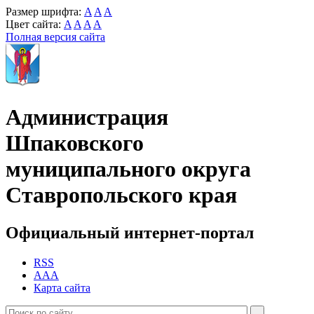
Размер шрифта:
A
A
A
Цвет сайта:
A
A
A
A
Полная версия сайта
Администрация
Шпаковского
муниципального округа
Ставропольского края
Официальный интернет-портал
RSS
AAA
Карта сайта