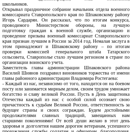
школьников.
Открывал праздничное собрание начальник отдела военного
комиссариата Ставропольского края по Шпаковскому району
Игорь Сардарян. Он рассказал, что по итогам конкурса,
проводимого Министерством обороны, на лучшую
подготовку граждан к военной службе, организацию и
проведение призыва военный комиссариат Ставропольского
края признан лучшим в России за 2014 год. Немалая заслуга в
этом принадлежит и Шпаковскому району – по итогам
проверки комиссией генерального штаба Татарского
сельсовета, Ставрополье стало лучшим регионом в стране по
организации воинского учета.
Заместитель главы администрации Шпаковского района
Василий Шиянов поздравил виновников торжества от имени
главы районного администрации Владимира Ростегаева:
- Каждый из нас, независимо от того, находится он на боевом
посту или занимается мирным делом, своим трудом умножает
богатство и славу великой России. Пусть в День защитника
Отечества каждый из нас с особой силой осознает свою
причастность к судьбам Великой России, ответственность за
будущее страны и своих сограждан. Будем достойными
продолжателями славных традиций, завещанных нам
старшими поколениями! От всей души желаю в этот день
здоровья и долголетия нашим дорогим ветеранам, успешного
прохождения службы солдатам и офицерам, благополучия,