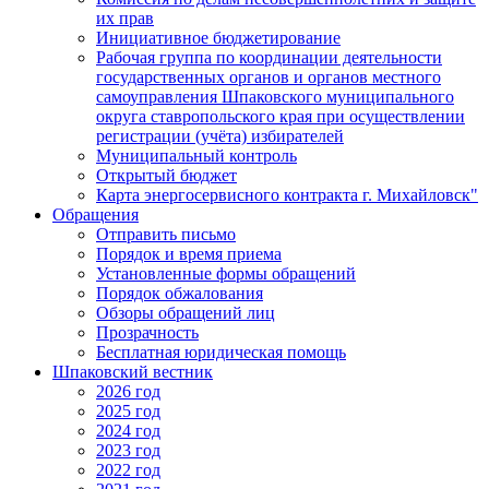
их прав
Инициативное бюджетирование
Рабочая группа по координации деятельности
государственных органов и органов местного
самоуправления Шпаковского муниципального
округа ставропольского края при осуществлении
регистрации (учёта) избирателей
Муниципальный контроль
Открытый бюджет
Карта энергосервисного контракта г. Михайловск"
Обращения
Отправить письмо
Порядок и время приема
Установленные формы обращений
Порядок обжалования
Обзоры обращений лиц
Прозрачность
Бесплатная юридическая помощь
Шпаковский вестник
2026 год
2025 год
2024 год
2023 год
2022 год