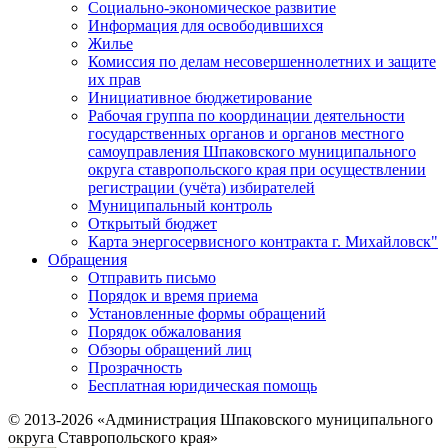
Социально-экономическое развитие
Информация для освободившихся
Жилье
Комиссия по делам несовершеннолетних и защите
их прав
Инициативное бюджетирование
Рабочая группа по координации деятельности
государственных органов и органов местного
самоуправления Шпаковского муниципального
округа ставропольского края при осуществлении
регистрации (учёта) избирателей
Муниципальный контроль
Открытый бюджет
Карта энергосервисного контракта г. Михайловск"
Обращения
Отправить письмо
Порядок и время приема
Установленные формы обращений
Порядок обжалования
Обзоры обращений лиц
Прозрачность
Бесплатная юридическая помощь
© 2013-2026 «Администрация Шпаковского муниципального
округа Ставропольского края»