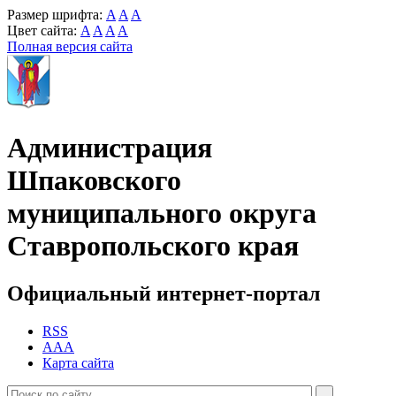
Размер шрифта:
A
A
A
Цвет сайта:
A
A
A
A
Полная версия сайта
Администрация
Шпаковского
муниципального округа
Ставропольского края
Официальный интернет-портал
RSS
AAA
Карта сайта