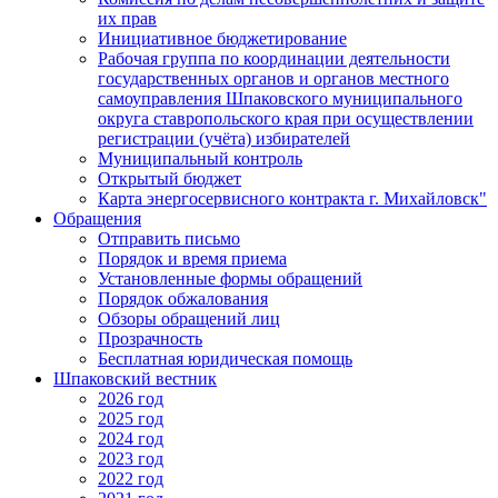
их прав
Инициативное бюджетирование
Рабочая группа по координации деятельности
государственных органов и органов местного
самоуправления Шпаковского муниципального
округа ставропольского края при осуществлении
регистрации (учёта) избирателей
Муниципальный контроль
Открытый бюджет
Карта энергосервисного контракта г. Михайловск"
Обращения
Отправить письмо
Порядок и время приема
Установленные формы обращений
Порядок обжалования
Обзоры обращений лиц
Прозрачность
Бесплатная юридическая помощь
Шпаковский вестник
2026 год
2025 год
2024 год
2023 год
2022 год