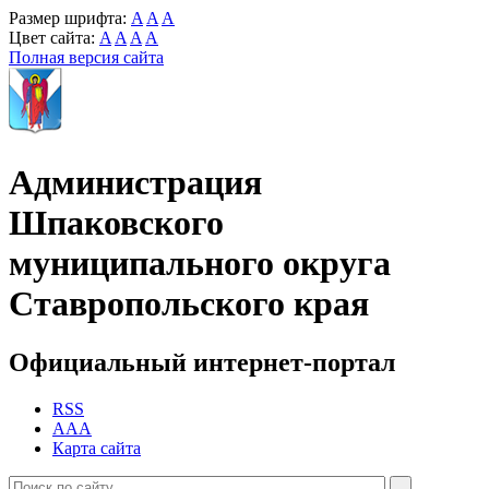
Размер шрифта:
A
A
A
Цвет сайта:
A
A
A
A
Полная версия сайта
Администрация
Шпаковского
муниципального округа
Ставропольского края
Официальный интернет-портал
RSS
AAA
Карта сайта