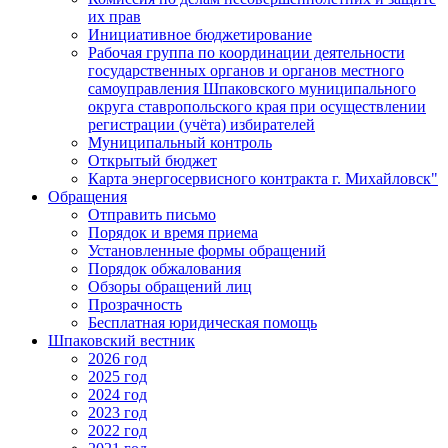
их прав
Инициативное бюджетирование
Рабочая группа по координации деятельности
государственных органов и органов местного
самоуправления Шпаковского муниципального
округа ставропольского края при осуществлении
регистрации (учёта) избирателей
Муниципальный контроль
Открытый бюджет
Карта энергосервисного контракта г. Михайловск"
Обращения
Отправить письмо
Порядок и время приема
Установленные формы обращений
Порядок обжалования
Обзоры обращений лиц
Прозрачность
Бесплатная юридическая помощь
Шпаковский вестник
2026 год
2025 год
2024 год
2023 год
2022 год