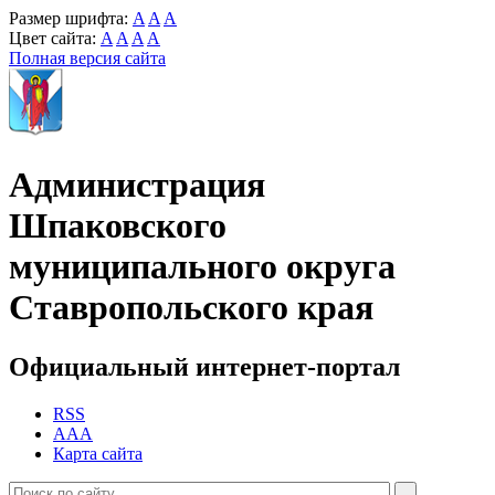
Размер шрифта:
A
A
A
Цвет сайта:
A
A
A
A
Полная версия сайта
Администрация
Шпаковского
муниципального округа
Ставропольского края
Официальный интернет-портал
RSS
AAA
Карта сайта