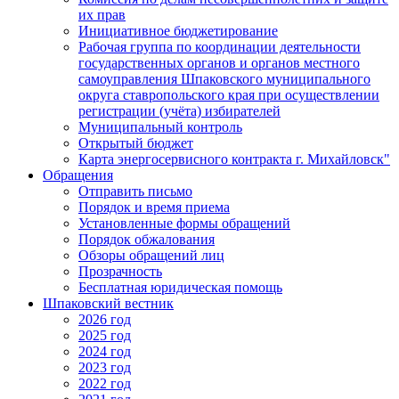
их прав
Инициативное бюджетирование
Рабочая группа по координации деятельности
государственных органов и органов местного
самоуправления Шпаковского муниципального
округа ставропольского края при осуществлении
регистрации (учёта) избирателей
Муниципальный контроль
Открытый бюджет
Карта энергосервисного контракта г. Михайловск"
Обращения
Отправить письмо
Порядок и время приема
Установленные формы обращений
Порядок обжалования
Обзоры обращений лиц
Прозрачность
Бесплатная юридическая помощь
Шпаковский вестник
2026 год
2025 год
2024 год
2023 год
2022 год