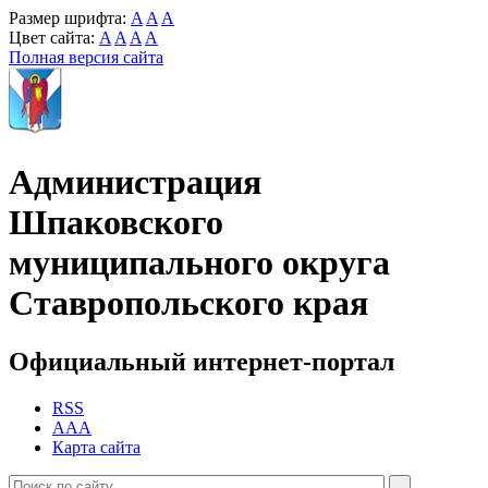
Размер шрифта:
A
A
A
Цвет сайта:
A
A
A
A
Полная версия сайта
Администрация
Шпаковского
муниципального округа
Ставропольского края
Официальный интернет-портал
RSS
AAA
Карта сайта