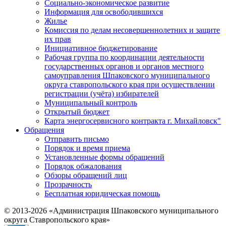
Социально-экономическое развитие
Информация для освободившихся
Жилье
Комиссия по делам несовершеннолетних и защите
их прав
Инициативное бюджетирование
Рабочая группа по координации деятельности
государственных органов и органов местного
самоуправления Шпаковского муниципального
округа ставропольского края при осуществлении
регистрации (учёта) избирателей
Муниципальный контроль
Открытый бюджет
Карта энергосервисного контракта г. Михайловск"
Обращения
Отправить письмо
Порядок и время приема
Установленные формы обращений
Порядок обжалования
Обзоры обращений лиц
Прозрачность
Бесплатная юридическая помощь
© 2013-2026 «Администрация Шпаковского муниципального
округа Ставропольского края»