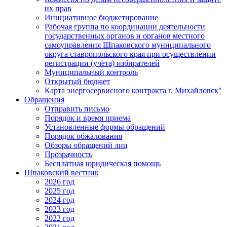
их прав
Инициативное бюджетирование
Рабочая группа по координации деятельности
государственных органов и органов местного
самоуправления Шпаковского муниципального
округа ставропольского края при осуществлении
регистрации (учёта) избирателей
Муниципальный контроль
Открытый бюджет
Карта энергосервисного контракта г. Михайловск"
Обращения
Отправить письмо
Порядок и время приема
Установленные формы обращений
Порядок обжалования
Обзоры обращений лиц
Прозрачность
Бесплатная юридическая помощь
Шпаковский вестник
2026 год
2025 год
2024 год
2023 год
2022 год