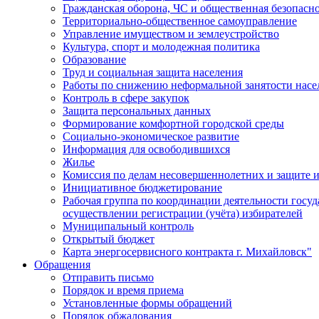
Гражданская оборона, ЧС и общественная безопасн
Территориально-общественное самоуправление
Управление имуществом и землеустройство
Культура, спорт и молодежная политика
Образование
Труд и социальная защита населения
Работы по снижению неформальной занятости насе
Контроль в сфере закупок
Защита персональных данных
Формирование комфортной городской среды
Социально-экономическое развитие
Информация для освободившихся
Жилье
Комиссия по делам несовершеннолетних и защите и
Инициативное бюджетирование
Рабочая группа по координации деятельности госу
осуществлении регистрации (учёта) избирателей
Муниципальный контроль
Открытый бюджет
Карта энергосервисного контракта г. Михайловск"
Обращения
Отправить письмо
Порядок и время приема
Установленные формы обращений
Порядок обжалования