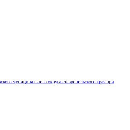
вского муниципального округа ставропольского края при