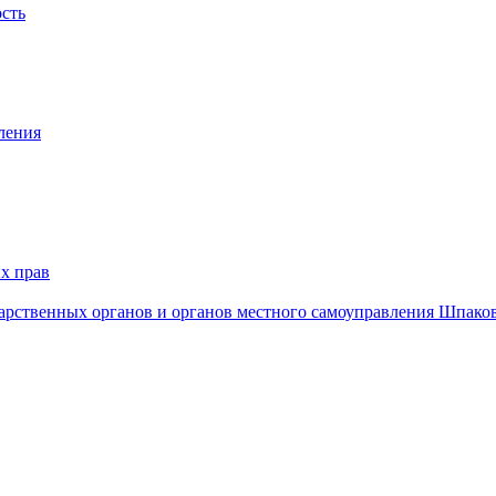
ость
ления
х прав
дарственных органов и органов местного самоуправления Шпако