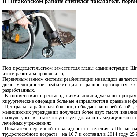
В Шпаковском районе снизился показатель перв
Под председательством заместителя главы администрации Шп
итоги работы за прошлый год.
Первичным звеном системы реабилитации инвалидов является 
долю медицинской реабилитации в районе приходится 75 
разработанных.
В соответствии с рекомендациями индивидуальной программ
хирургические операции больные направляются в краевые и ф
Центральная районная больница обладает хорошей базой дл
медицинских учреждений получили более двух тысяч инвалидо
физкультуры, в штате отсутствует должность медицинского
лечебных учреждениях.
Показатель первичной инвалидности населения в Шпаковском
трудоспособного возраста - на 16,7 и составил в 2014 году 