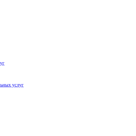
уг
ьных услуг