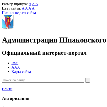
Размер шрифта:
A
A
A
Цвет сайта:
A
A
A
A
Полная версия сайта
Администрация Шпаковского 
Официальный интернет-портал
RSS
AAA
Карта сайта
Войти
Авторизация