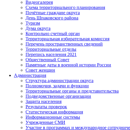
Видеогалерея
Схема территориального планирования
Почётные граждане округа
День Шпаковского района
Туризм
Дума округа
Контрольно счетный орган
Территориальная избирательная комиссия
Перечень пространственных сведений
Территориальные отделы
Перепись населения 2021
Общественный Совет
Памятные даты в военной истории России
Совет женщин
Администрация
Структура администрации округа
Полномочия, задачи и функции
Территориальные органы и представительства
Подведомственные организации
Защита населения
Результаты проверок
Статистическая информация
Информационные системы
Учрежденные СМИ
Участие в программах и международное сотруднич