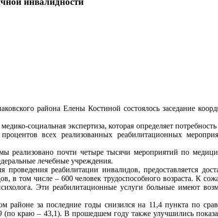
ичной инвалидности
аковского района Елены Костиной состоялось заседание коорд
медико-социальная экспертиза, которая определяет потребность
процентов всех реализованных реабилитационных меропри
ы реализовано почти четыре тысячи мероприятий по медицин
едеральные лечебные учреждения.
я проведения реабилитации инвалидов, предоставляется дост
в, в том числе – 600 человек трудоспособного возраста. К со
 психолога. Эти реабилитационные услуги больные имеют воз
 районе за последние годы снизился на 11,4 пункта по сравне
25,9 (по краю – 43,1). В прошедшем году также улучшились пока