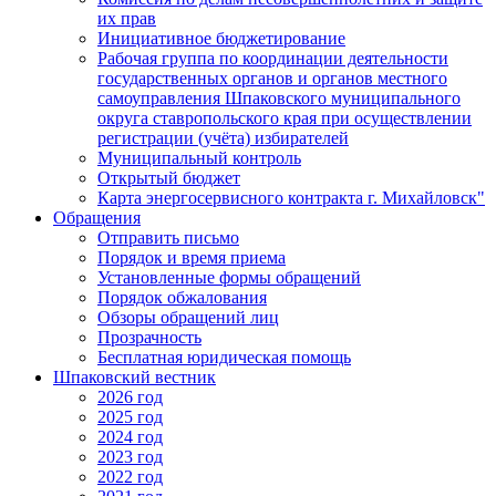
их прав
Инициативное бюджетирование
Рабочая группа по координации деятельности
государственных органов и органов местного
самоуправления Шпаковского муниципального
округа ставропольского края при осуществлении
регистрации (учёта) избирателей
Муниципальный контроль
Открытый бюджет
Карта энергосервисного контракта г. Михайловск"
Обращения
Отправить письмо
Порядок и время приема
Установленные формы обращений
Порядок обжалования
Обзоры обращений лиц
Прозрачность
Бесплатная юридическая помощь
Шпаковский вестник
2026 год
2025 год
2024 год
2023 год
2022 год