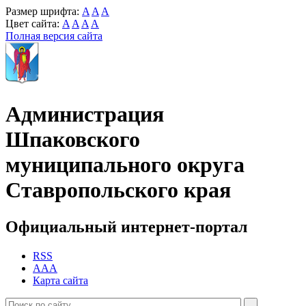
Размер шрифта:
A
A
A
Цвет сайта:
A
A
A
A
Полная версия сайта
Администрация
Шпаковского
муниципального округа
Ставропольского края
Официальный интернет-портал
RSS
AAA
Карта сайта