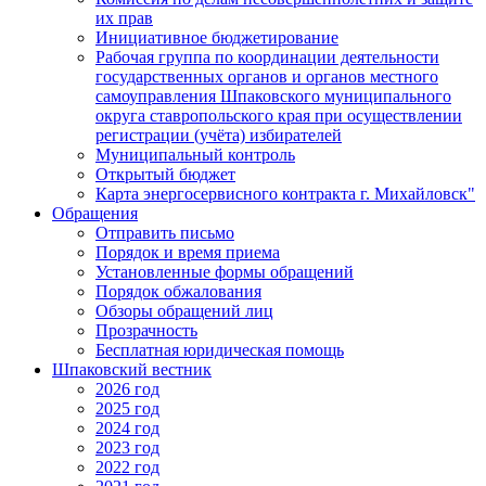
их прав
Инициативное бюджетирование
Рабочая группа по координации деятельности
государственных органов и органов местного
самоуправления Шпаковского муниципального
округа ставропольского края при осуществлении
регистрации (учёта) избирателей
Муниципальный контроль
Открытый бюджет
Карта энергосервисного контракта г. Михайловск"
Обращения
Отправить письмо
Порядок и время приема
Установленные формы обращений
Порядок обжалования
Обзоры обращений лиц
Прозрачность
Бесплатная юридическая помощь
Шпаковский вестник
2026 год
2025 год
2024 год
2023 год
2022 год