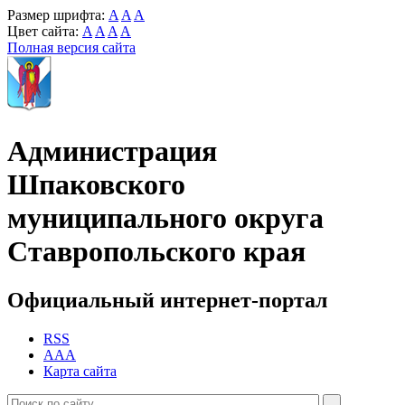
Размер шрифта:
A
A
A
Цвет сайта:
A
A
A
A
Полная версия сайта
Администрация
Шпаковского
муниципального округа
Ставропольского края
Официальный интернет-портал
RSS
AAA
Карта сайта