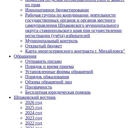
их прав
Инициативное бюджетирование
Рабочая группа по координации деятельности
государственных органов и органов местного
самоуправления Шпаковского муниципального
округа ставропольского края при осуществлении
регистрации (учёта) избирателей
Муниципальный контроль
Открытый бюджет
Карта энергосервисного контракта г. Михайловск"
Обращения
Отправить письмо
Порядок и время приема
Установленные формы обращений
Порядок обжалования
Обзоры обращений лиц
Прозрачность
Бесплатная юридическая помощь
Шпаковский вестник
2026 год
2025 год
2024 год
2023 год
2022 год