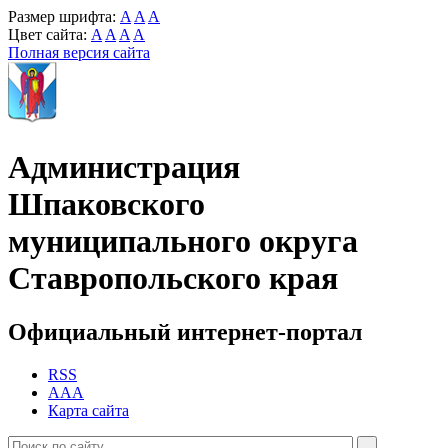
Размер шрифта:
A
A
A
Цвет сайта:
A
A
A
A
Полная версия сайта
Администрация
Шпаковского
муниципального округа
Ставропольского края
Официальный интернет-портал
RSS
AAA
Карта сайта