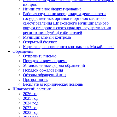
их прав
Инициативное бюджетирование
Рабочая группа по координации деятельности
государственных органов и органов местного
самоуправления Шпаковского муниципального
округа ставропольского края при осуществлении
регистрации (учёта) избирателей
Муниципальный контроль
Открытый бюджет
Карта энергосервисного контракта г. Михайловск"
Обращения
Отправить письмо
Порядок и время приема
Установленные формы обращений
Порядок обжалования
Обзоры обращений лиц
Прозрачность
Бесплатная юридическая помощь
Шпаковский вестник
2026 год
2025 год
2024 год
2023 год
2022 год