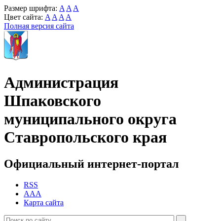
Размер шрифта:
A
A
A
Цвет сайта:
A
A
A
A
Полная версия сайта
Администрация
Шпаковского
муниципального округа
Ставропольского края
Официальный интернет-портал
RSS
AAA
Карта сайта