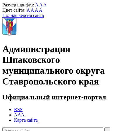
Размер шрифта:
A
A
A
Цвет сайта:
A
A
A
A
Полная версия сайта
Администрация
Шпаковского
муниципального округа
Ставропольского края
Официальный интернет-портал
RSS
AAA
Карта сайта