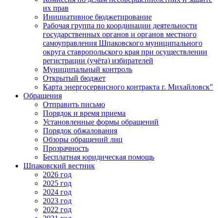
их прав
Инициативное бюджетирование
Рабочая группа по координации деятельности
государственных органов и органов местного
самоуправления Шпаковского муниципального
округа ставропольского края при осуществлении
регистрации (учёта) избирателей
Муниципальный контроль
Открытый бюджет
Карта энергосервисного контракта г. Михайловск"
Обращения
Отправить письмо
Порядок и время приема
Установленные формы обращений
Порядок обжалования
Обзоры обращений лиц
Прозрачность
Бесплатная юридическая помощь
Шпаковский вестник
2026 год
2025 год
2024 год
2023 год
2022 год