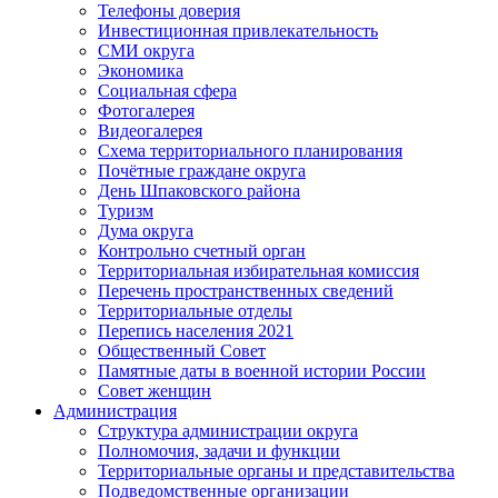
Телефоны доверия
Инвестиционная привлекательность
СМИ округа
Экономика
Социальная сфера
Фотогалерея
Видеогалерея
Схема территориального планирования
Почётные граждане округа
День Шпаковского района
Туризм
Дума округа
Контрольно счетный орган
Территориальная избирательная комиссия
Перечень пространственных сведений
Территориальные отделы
Перепись населения 2021
Общественный Совет
Памятные даты в военной истории России
Совет женщин
Администрация
Структура администрации округа
Полномочия, задачи и функции
Территориальные органы и представительства
Подведомственные организации