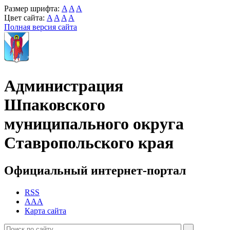
Размер шрифта:
A
A
A
Цвет сайта:
A
A
A
A
Полная версия сайта
Администрация
Шпаковского
муниципального округа
Ставропольского края
Официальный интернет-портал
RSS
AAA
Карта сайта