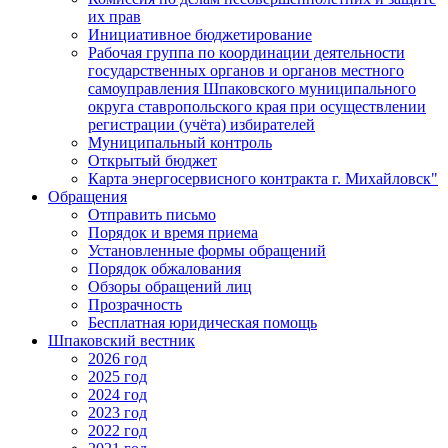
их прав
Инициативное бюджетирование
Рабочая группа по координации деятельности
государственных органов и органов местного
самоуправления Шпаковского муниципального
округа ставропольского края при осуществлении
регистрации (учёта) избирателей
Муниципальный контроль
Открытый бюджет
Карта энергосервисного контракта г. Михайловск"
Обращения
Отправить письмо
Порядок и время приема
Установленные формы обращений
Порядок обжалования
Обзоры обращений лиц
Прозрачность
Бесплатная юридическая помощь
Шпаковский вестник
2026 год
2025 год
2024 год
2023 год
2022 год