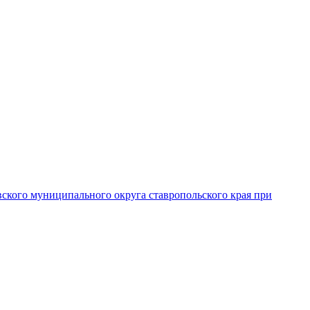
вского муниципального округа ставропольского края при