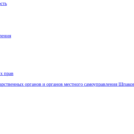
ость
ления
х прав
дарственных органов и органов местного самоуправления Шпако