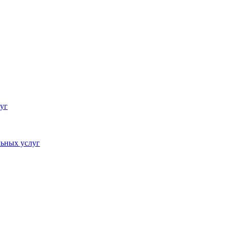
уг
ьных услуг