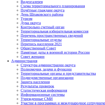
Видеогалерея
Схема территориального планирования
Почётные граждане округа
День Шпаковского района
Туризм
Дума округа
Контрольно счетный орган
Территориальная избирательная комиссия
Перечень пространственных сведений
Территориальные отделы
Перепись населения 2021
Общественный Совет
Памятные даты в военной истории России
Совет женщин
Администрация
Структура администрации округа
Полномочия, задачи и функции
Территориальные органы и представительства
Подведомственные организации
Защита населения
Результаты проверок
Статистическая информация
Информационные системы
Учрежденные СМИ
Участие в программах и международное сотруднич