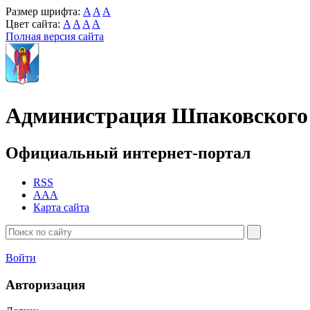
Размер шрифта:
A
A
A
Цвет сайта:
A
A
A
A
Полная версия сайта
Администрация Шпаковского 
Официальный интернет-портал
RSS
AAA
Карта сайта
Войти
Авторизация