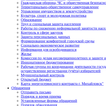
Гражданская оборона, ЧС и общественная безопасн
Территориально-общественное самоуправление
Управление имуществом и землеустройство
Культура, спорт и молодежная политика
Образование
Труд и социальная защита населения
Работы по снижению неформальной занятости насе
Контроль в сфере закупок
Защита персональных данных
Формирование комфортной городской среды
Социально-экономическое развитие
Информация для освободившихся
Жилье
Комиссия по делам несовершеннолетних и защите и
Инициативное бюджетирование
Рабочая группа по координации деятельности госу
осуществлении регистрации (учёта) избирателей
Муниципальный контроль
Открытый бюджет
Карта энергосервисного контракта г. Михайловск"
Обращения
Отправить письмо
Порядок и время приема
Установленные формы обращений
Порядок обжалования